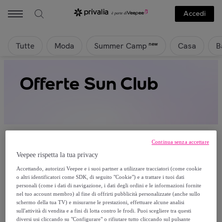
Accedi
Tutte
Moda
Casa
B
new
Summer Camp
Offerte Sun Club
Continua senza accettare
Veepee rispetta la tua privacy
Attualmente non è disponibile alcun
Accettando, autorizzi Veepee e i suoi partner a utilizzare tracciatori (come cookie
o altri identificatori come SDK, di seguito "Cookie") e a trattare i tuoi dati
prodotto.
personali (come i dati di navigazione, i dati degli ordini e le informazioni fornite
nel tuo account membro) al fine di offrirti pubblicità personalizzate (anche sullo
schermo della tua TV) e misurarne le prestazioni, effettuare alcune analisi
Registrati e accedi a tutti i prodotti visibili ai nostri
sull'attività di vendita e a fini di lotta contro le frodi. Puoi scegliere tra questi
membri.
diversi usi cliccando su "Configurare" o rifiutare tutto cliccando sul pulsante