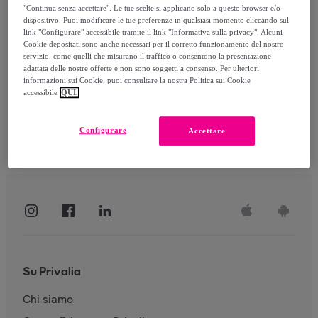
"Continua senza accettare". Le tue scelte si applicano solo a questo browser e/o
dispositivo. Puoi modificare le tue preferenze in qualsiasi momento cliccando sul
link "Configurare" accessibile tramite il link "Informativa sulla privacy". Alcuni
Accedi
Cookie depositati sono anche necessari per il corretto funzionamento del nostro
servizio, come quelli che misurano il traffico o consentono la presentazione
adattata delle nostre offerte e non sono soggetti a consenso. Per ulteriori
informazioni sui Cookie, puoi consultare la nostra Politica sui Cookie
accessibile
QUI.
Configurare
Accettare
Su Privalia
Chi siamo