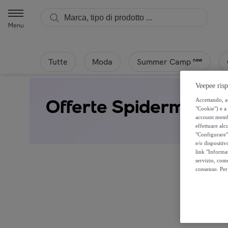
Menu
Tutte
Moda
new
Summer Camp
Veepee risp
Offerte Spiderman
Accettando, au
"Cookie") e a 
account membro
effettuare alcu
"Configurare" 
e/o dispositiv
link "Informa
servizio, come
consenso. Per 