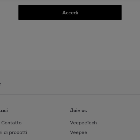
Accedi
n
taci
Join us
& Contatto
VeepeeTech
i di prodotti
Veepee