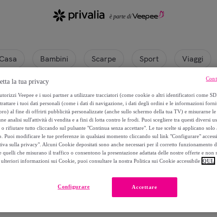
Casa
Bambini
Scarpe
Sport
Viaggi
Cont
etta la tua privacy
torizzi Veepee e i suoi partner a utilizzare tracciatori (come cookie o altri identificatori come SD
trattare i tuoi dati personali (come i dati di navigazione, i dati degli ordini e le informazioni forni
) al fine di offrirti pubblicità personalizzate (anche sullo schermo della tua TV) e misurarne le 
ne analisi sull'attività di vendita e a fini di lotta contro le frodi. Puoi scegliere tra questi diversi u
o rifiutare tutto cliccando sul pulsante "Continua senza accettare". Le tue scelte si applicano sol
o. Puoi modificare le tue preferenze in qualsiasi momento cliccando sul link "Configurare" accessib
tiva sulla privacy". Alcuni Cookie depositati sono anche necessari per il corretto funzionamento d
 quelli che misurano il traffico o consentono la presentazione adattata delle nostre offerte e non 
ulteriori informazioni sui Cookie, puoi consultare la nostra Politica sui Cookie accessibile
QUI.
Attualmente non è disponibile alcun prodotto.
Configurare
Accettare
Registrati e accedi a tutti i prodotti visibili ai nostri membri.