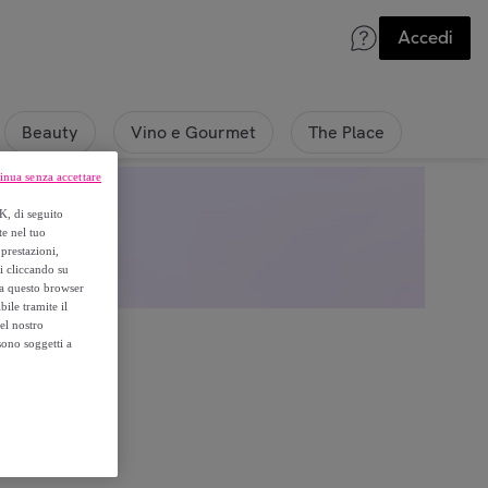
Accedi
Beauty
Vino e Gourmet
The Place
inua senza accettare
K, di seguito
te nel tuo
prestazioni,
si cliccando su
o a questo browser
ile tramite il
el nostro
sono soggetti a