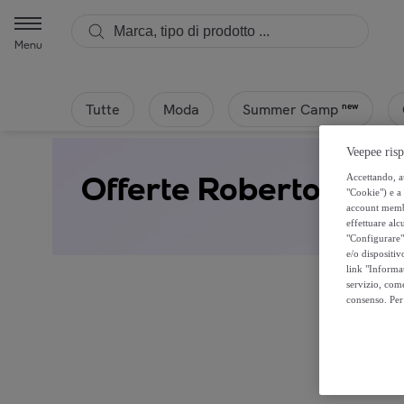
Menu
Tutte
Moda
new
Summer Camp
Veepee risp
Offerte Roberto Caval
Accettando, au
"Cookie") e a 
account membro
effettuare alcu
"Configurare" 
e/o dispositiv
link "Informa
servizio, come
consenso. Per 