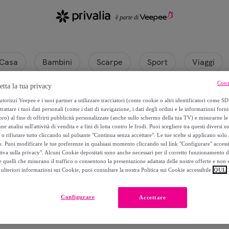
Casa
Bambini
Scarpe
Sport
Viaggi
Cont
etta la tua privacy
li
torizzi Veepee e i suoi partner a utilizzare tracciatori (come cookie o altri identificatori come SD
trattare i tuoi dati personali (come i dati di navigazione, i dati degli ordini e le informazioni forni
) al fine di offrirti pubblicità personalizzate (anche sullo schermo della tua TV) e misurarne le 
ne analisi sull'attività di vendita e a fini di lotta contro le frodi. Puoi scegliere tra questi diversi u
o rifiutare tutto cliccando sul pulsante "Continua senza accettare". Le tue scelte si applicano sol
o. Puoi modificare le tue preferenze in qualsiasi momento cliccando sul link "Configurare" accessib
tiva sulla privacy". Alcuni Cookie depositati sono anche necessari per il corretto funzionamento d
 quelli che misurano il traffico o consentono la presentazione adattata delle nostre offerte e non 
ulteriori informazioni sui Cookie, puoi consultare la nostra Politica sui Cookie accessibile
QUI.
Attualmente non è disponibile alcun prodotto.
Configurare
Accettare
Registrati e accedi a tutti i prodotti visibili ai nostri membri.