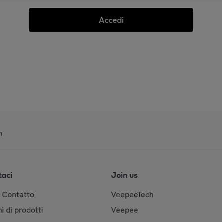
Accedi
n
taci
Join us
& Contatto
VeepeeTech
i di prodotti
Veepee