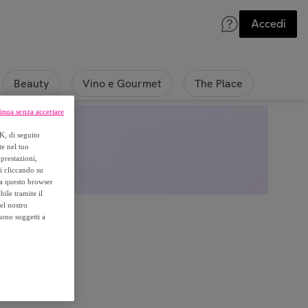
Accedi
Beauty
Vino e Gourmet
The Place
inua senza accettare
K, di seguito
te nel tuo
prestazioni,
si cliccando su
o a questo browser
ile tramite il
el nostro
sono soggetti a