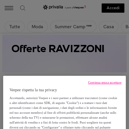
Accedi
Tutte
Moda
Casa
B
new
Summer Camp
Offerte RAVIZZONI
Continua senza accettare
Veepee rispetta la tua privacy
Attualmente non è disponibile alcun
Accettando, autorizzi Veepee e i suoi partner a utilizzare tracciatori (come cookie
o altri identificatori come SDK, di seguito "Cookie") e a trattare i tuoi dati
prodotto.
personali (come i dati di navigazione, i dati degli ordini e le informazioni fornite
nel tuo account membro) al fine di offrirti pubblicità personalizzate (anche sullo
schermo della tua TV) e misurarne le prestazioni, effettuare alcune analisi
Registrati e accedi a tutti i prodotti visibili ai nostri
sull'attività di vendita e a fini di lotta contro le frodi. Puoi scegliere tra questi
membri.
diversi usi cliccando su "Configurare" o rifiutare tutto cliccando sul pulsante