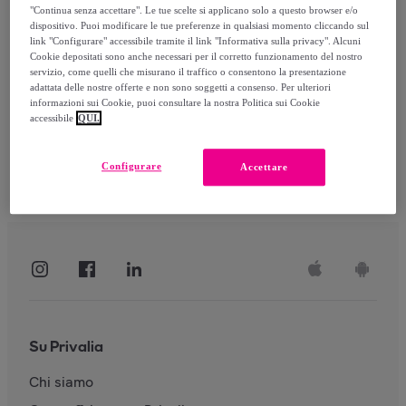
"Continua senza accettare". Le tue scelte si applicano solo a questo browser e/o
dispositivo. Puoi modificare le tue preferenze in qualsiasi momento cliccando sul
link "Configurare" accessibile tramite il link "Informativa sulla privacy". Alcuni
Accedi
Cookie depositati sono anche necessari per il corretto funzionamento del nostro
servizio, come quelli che misurano il traffico o consentono la presentazione
adattata delle nostre offerte e non sono soggetti a consenso. Per ulteriori
informazioni sui Cookie, puoi consultare la nostra Politica sui Cookie
accessibile
QUI.
Configurare
Accettare
Su Privalia
Chi siamo