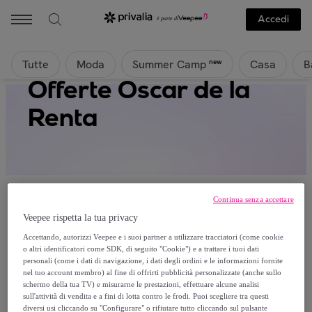
Accedi
Tutte
Moda
Casa
B
new
Summer Camp
Offerte Oscar de la
Renta
Continua senza accettare
Veepee rispetta la tua privacy
Attualmente non è disponibile alcun
Accettando, autorizzi Veepee e i suoi partner a utilizzare tracciatori (come cookie
o altri identificatori come SDK, di seguito "Cookie") e a trattare i tuoi dati
prodotto.
personali (come i dati di navigazione, i dati degli ordini e le informazioni fornite
nel tuo account membro) al fine di offrirti pubblicità personalizzate (anche sullo
schermo della tua TV) e misurarne le prestazioni, effettuare alcune analisi
Registrati e accedi a tutti i prodotti visibili ai nostri
sull'attività di vendita e a fini di lotta contro le frodi. Puoi scegliere tra questi
membri.
diversi usi cliccando su "Configurare" o rifiutare tutto cliccando sul pulsante