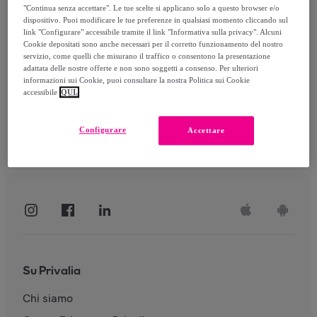
"Continua senza accettare". Le tue scelte si applicano solo a questo browser e/o
dispositivo. Puoi modificare le tue preferenze in qualsiasi momento cliccando sul
link "Configurare" accessibile tramite il link "Informativa sulla privacy". Alcuni
Accedi
Cookie depositati sono anche necessari per il corretto funzionamento del nostro
servizio, come quelli che misurano il traffico o consentono la presentazione
adattata delle nostre offerte e non sono soggetti a consenso. Per ulteriori
informazioni sui Cookie, puoi consultare la nostra Politica sui Cookie
accessibile
QUI.
Configurare
Accettare
Su Privalia
Chi siamo