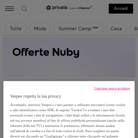
Accedi
Tutte
Moda
Casa
B
new
Summer Camp
Offerte Nuby
Continua senza accettare
Veepee rispetta la tua privacy
Attualmente non è disponibile alcun
Accettando, autorizzi Veepee e i suoi partner a utilizzare tracciatori (come cookie
o altri identificatori come SDK, di seguito "Cookie") e a trattare i tuoi dati
prodotto.
personali (come i dati di navigazione, i dati degli ordini e le informazioni fornite
nel tuo account membro) al fine di offrirti pubblicità personalizzate (anche sullo
schermo della tua TV) e misurarne le prestazioni, effettuare alcune analisi
Registrati e accedi a tutti i prodotti visibili ai nostri
sull'attività di vendita e a fini di lotta contro le frodi. Puoi scegliere tra questi
membri.
diversi usi cliccando su "Configurare" o rifiutare tutto cliccando sul pulsante