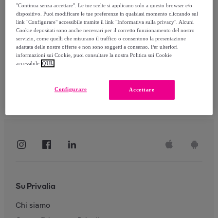
"Continua senza accettare". Le tue scelte si applicano solo a questo browser e/o
dispositivo. Puoi modificare le tue preferenze in qualsiasi momento cliccando sul
link "Configurare" accessibile tramite il link "Informativa sulla privacy". Alcuni
Accedi
Cookie depositati sono anche necessari per il corretto funzionamento del nostro
servizio, come quelli che misurano il traffico o consentono la presentazione
adattata delle nostre offerte e non sono soggetti a consenso. Per ulteriori
informazioni sui Cookie, puoi consultare la nostra Politica sui Cookie
accessibile
QUI.
Configurare
Accettare
Su Privalia
Chi siamo