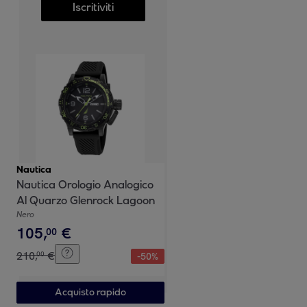
Iscritiviti
Nautica
Nautica Orologio Analogico
Al Quarzo Glenrock Lagoon
Nero
105
,
€
00
210
,
€
00
-
50
%
Acquisto rapido