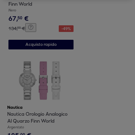
Finn World
Nero
67
,
€
50
134
,
€
99
-
49
%
Acquisto rapido
Nautica
Nautica Orologio Analogico
Al Quarzo Finn World
Argentato
00