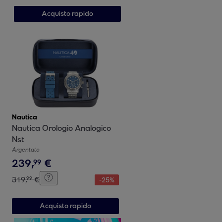
Acquisto rapido
Nautica
Nautica Orologio Analogico
Nst
Argentato
239
,
€
99
319
,
€
99
-
25
%
Acquisto rapido