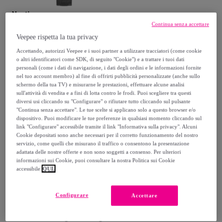
Nautica
Nautica Orologio Analogico
Continua senza accettare
Al Quarzo Le Croazia
Veepee rispetta la tua privacy
Grigio
Accettando, autorizzi Veepee e i suoi partner a utilizzare tracciatori (come cookie
125
,
€
00
o altri identificatori come SDK, di seguito "Cookie") e a trattare i tuoi dati
personali (come i dati di navigazione, i dati degli ordini e le informazioni fornite
250
,
€
00
-
50
%
nel tuo account membro) al fine di offrirti pubblicità personalizzate (anche sullo
schermo della tua TV) e misurarne le prestazioni, effettuare alcune analisi
sull'attività di vendita e a fini di lotta contro le frodi. Puoi scegliere tra questi
diversi usi cliccando su "Configurare" o rifiutare tutto cliccando sul pulsante
Acquisto rapido
"Continua senza accettare". Le tue scelte si applicano solo a questo browser e/o
dispositivo. Puoi modificare le tue preferenze in qualsiasi momento cliccando sul
link "Configurare" accessibile tramite il link "Informativa sulla privacy". Alcuni
Cookie depositati sono anche necessari per il corretto funzionamento del nostro
servizio, come quelli che misurano il traffico o consentono la presentazione
adattata delle nostre offerte e non sono soggetti a consenso. Per ulteriori
informazioni sui Cookie, puoi consultare la nostra Politica sui Cookie
accessibile
QUI.
Configurare
Accettare
Nautica
Nautica Orologio Analogico