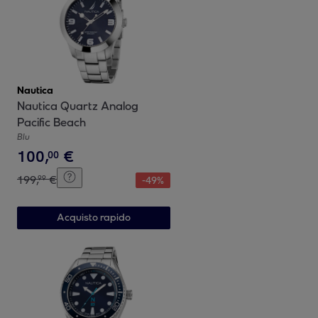
Nautica
Nautica Quartz Analog
Pacific Beach
Blu
100
,
€
00
199
,
€
99
-
49
%
Acquisto rapido