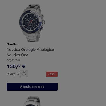
Nautica
Nautica Orologio Analogico
Nautica One
Argentato
130
,
€
00
259
,
€
99
-
49
%
Acquisto rapido