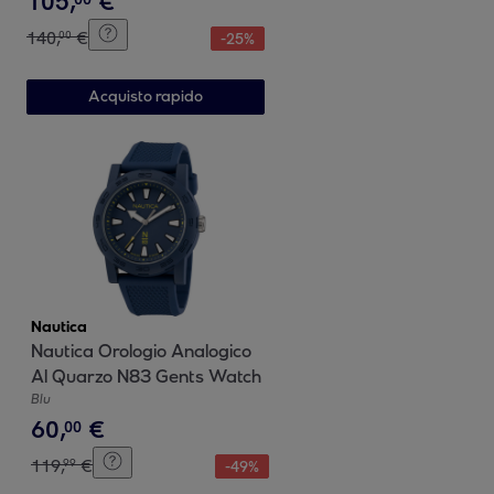
105
,
€
140
,
€
00
-
25
%
Acquisto rapido
Nautica
Nautica Orologio Analogico
Al Quarzo N83 Gents Watch
Blu
60
,
€
00
119
,
€
99
-
49
%