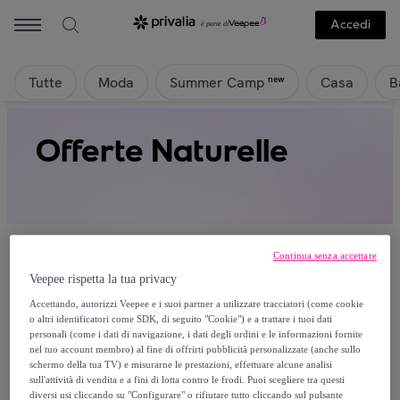
Accedi
Tutte
Moda
Casa
B
new
Summer Camp
Offerte Naturelle
Continua senza accettare
Veepee rispetta la tua privacy
Attualmente non è disponibile alcun
Accettando, autorizzi Veepee e i suoi partner a utilizzare tracciatori (come cookie
o altri identificatori come SDK, di seguito "Cookie") e a trattare i tuoi dati
prodotto.
personali (come i dati di navigazione, i dati degli ordini e le informazioni fornite
nel tuo account membro) al fine di offrirti pubblicità personalizzate (anche sullo
schermo della tua TV) e misurarne le prestazioni, effettuare alcune analisi
Registrati e accedi a tutti i prodotti visibili ai nostri
sull'attività di vendita e a fini di lotta contro le frodi. Puoi scegliere tra questi
membri.
diversi usi cliccando su "Configurare" o rifiutare tutto cliccando sul pulsante