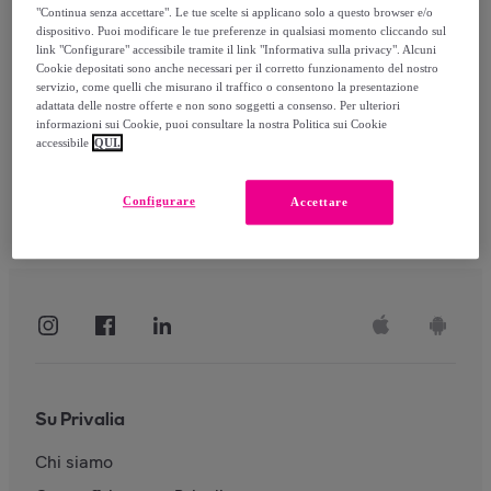
"Continua senza accettare". Le tue scelte si applicano solo a questo browser e/o
dispositivo. Puoi modificare le tue preferenze in qualsiasi momento cliccando sul
link "Configurare" accessibile tramite il link "Informativa sulla privacy". Alcuni
Accedi
Cookie depositati sono anche necessari per il corretto funzionamento del nostro
servizio, come quelli che misurano il traffico o consentono la presentazione
adattata delle nostre offerte e non sono soggetti a consenso. Per ulteriori
informazioni sui Cookie, puoi consultare la nostra Politica sui Cookie
accessibile
QUI.
Configurare
Accettare
Su Privalia
Chi siamo