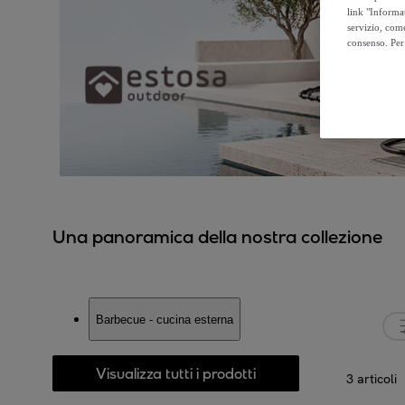
link "Informa
servizio, come
consenso. Per 
Una panoramica della nostra collezione
Barbecue - cucina esterna
Visualizza tutti i prodotti
3 articoli