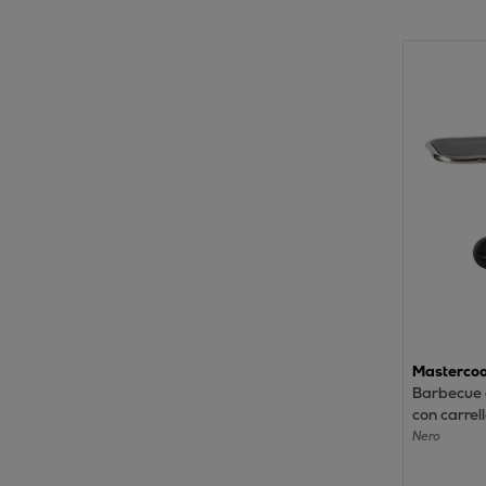
Masterco
Barbecue 
con carrel
Nero