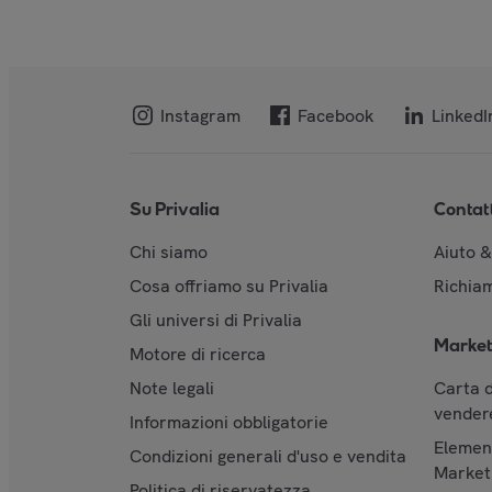
Instagram
Facebook
LinkedI
Su Privalia
Contat
Chi siamo
Aiuto 
Cosa offriamo su Privalia
Richiam
Gli universi di Privalia
Market
Motore di ricerca
Note legali
Carta d
vendere
Informazioni obbligatorie
Element
Condizioni generali d'uso e vendita
Market
Politica di riservatezza