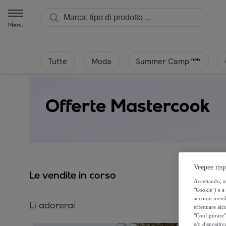
Menu
Tutte
Moda
new
Summer Camp
Offerte Mastercook
Veepee risp
Le vendite in corso
Accettando, au
"Cookie") e a 
account membro
Li adorerai
effettuare alcu
"Configurare" 
e/o dispositiv