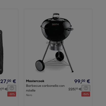
27
,
€
99
,
€
00
00
Mastercook
Barbecue carbonella con
9
,
€
225
,
€
00
00
rotelle
-
30
%
-
56
%
Nero