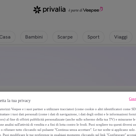
Casa
Bambini
Scarpe
Sport
Viaggi
Cont
etta la tua privacy
torizzi Veepee e i suoi partner a utilizzare tracciatori (come cookie o altri identificatori come SD
trattare i tuoi dati personali (come i dati di navigazione, i dati degli ordini e le informazioni forni
) al fine di offrirti pubblicità personalizzate (anche sullo schermo della tua TV) e misurarne le 
ne analisi sull'attività di vendita e a fini di lotta contro le frodi. Puoi scegliere tra questi diversi u
o rifiutare tutto cliccando sul pulsante "Continua senza accettare". Le tue scelte si applicano sol
o. Puoi modificare le tue preferenze in qualsiasi momento cliccando sul link "Configurare" accessib