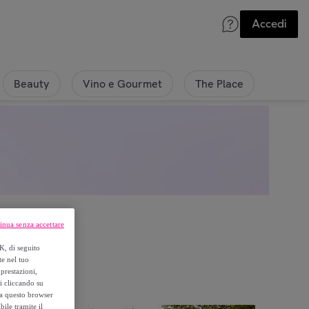
Accedi
Beauty
Vino e Gourmet
The Place
inua senza accettare
K, di seguito
te nel tuo
prestazioni,
si cliccando su
o a questo browser
ile tramite il