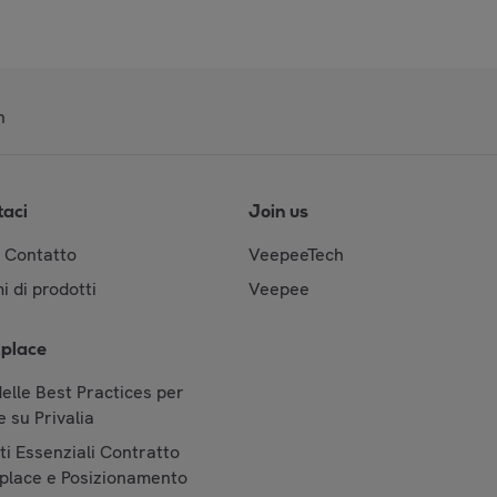
n
taci
Join us
& Contatto
VeepeeTech
i di prodotti
Veepee
place
elle Best Practices per
 su Privalia
i Essenziali Contratto
place e Posizionamento