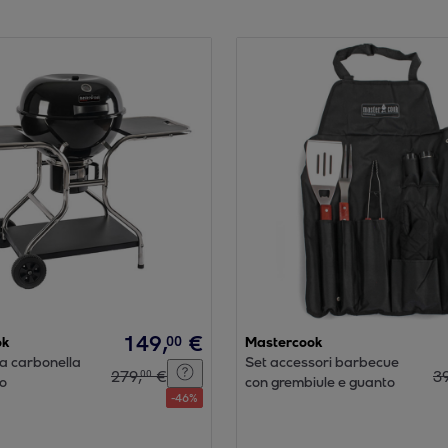
149
,
€
00
ok
Mastercook
a carbonella
Set accessori barbecue
279
,
€
3
00
lo
con grembiule e guanto
-
46
%