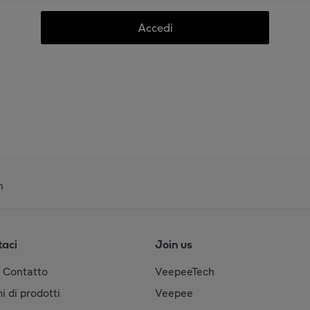
Accedi
n
taci
Join us
& Contatto
VeepeeTech
i di prodotti
Veepee