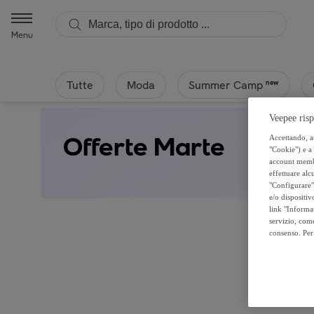
Menu
Tutte
Moda
new
Summer Camp
Veepee risp
Offerte Marte
Accettando, au
"Cookie") e a 
account membro
effettuare alcu
"Configurare" 
e/o dispositiv
link "Informa
servizio, come
consenso. Per 