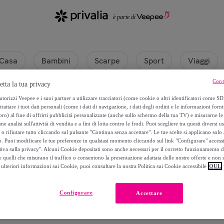
Casa
Bambini
Scarpe
Sport
Viaggi
Cont
etta la tua privacy
torizzi Veepee e i suoi partner a utilizzare tracciatori (come cookie o altri identificatori come SD
trattare i tuoi dati personali (come i dati di navigazione, i dati degli ordini e le informazioni forni
) al fine di offrirti pubblicità personalizzate (anche sullo schermo della tua TV) e misurarne le 
ne analisi sull'attività di vendita e a fini di lotta contro le frodi. Puoi scegliere tra questi diversi u
o rifiutare tutto cliccando sul pulsante "Continua senza accettare". Le tue scelte si applicano sol
o. Puoi modificare le tue preferenze in qualsiasi momento cliccando sul link "Configurare" accessib
tiva sulla privacy". Alcuni Cookie depositati sono anche necessari per il corretto funzionamento d
 quelli che misurano il traffico o consentono la presentazione adattata delle nostre offerte e non 
ulteriori informazioni sui Cookie, puoi consultare la nostra Politica sui Cookie accessibile
QUI.
Attualmente non è disponibile alcun prodotto.
Configurare
Accettare
Registrati e accedi a tutti i prodotti visibili ai nostri membri.