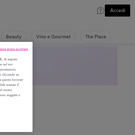
Accedi
Beauty
Vino e Gourmet
The Place
inua senza accettare
K, di seguito
te nel tuo
prestazioni,
si cliccando su
o a questo browser
ile tramite il
el nostro
sono soggetti a