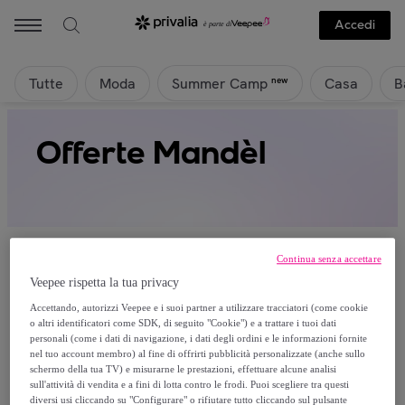
Accedi
Tutte
Moda
Casa
B
new
Summer Camp
Offerte Mandèl
Continua senza accettare
Veepee rispetta la tua privacy
Attualmente non è disponibile alcun
Accettando, autorizzi Veepee e i suoi partner a utilizzare tracciatori (come cookie
o altri identificatori come SDK, di seguito "Cookie") e a trattare i tuoi dati
prodotto.
personali (come i dati di navigazione, i dati degli ordini e le informazioni fornite
nel tuo account membro) al fine di offrirti pubblicità personalizzate (anche sullo
schermo della tua TV) e misurarne le prestazioni, effettuare alcune analisi
Registrati e accedi a tutti i prodotti visibili ai nostri
sull'attività di vendita e a fini di lotta contro le frodi. Puoi scegliere tra questi
membri.
diversi usi cliccando su "Configurare" o rifiutare tutto cliccando sul pulsante