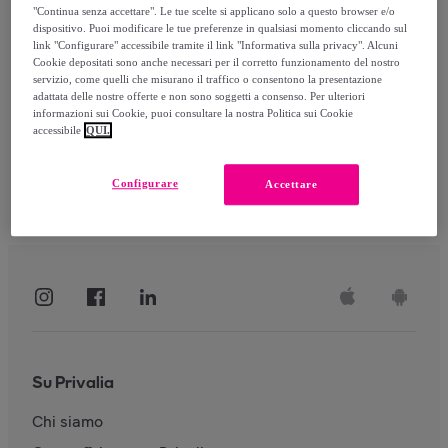
"Continua senza accettare". Le tue scelte si applicano solo a questo browser e/o
dispositivo. Puoi modificare le tue preferenze in qualsiasi momento cliccando sul
link "Configurare" accessibile tramite il link "Informativa sulla privacy". Alcuni
Accedi
Cookie depositati sono anche necessari per il corretto funzionamento del nostro
servizio, come quelli che misurano il traffico o consentono la presentazione
adattata delle nostre offerte e non sono soggetti a consenso. Per ulteriori
informazioni sui Cookie, puoi consultare la nostra Politica sui Cookie
accessibile
QUI.
Configurare
Accettare
Su Privalia
Chi siamo