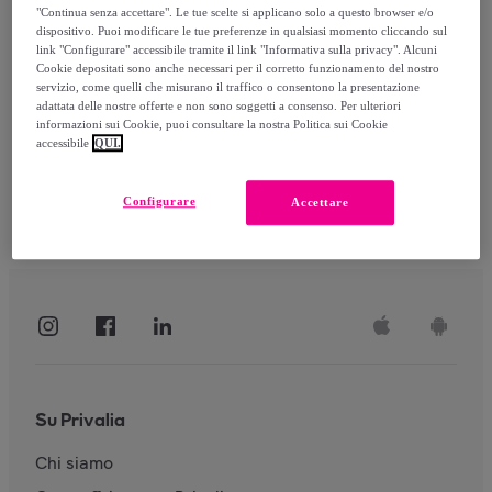
"Continua senza accettare". Le tue scelte si applicano solo a questo browser e/o
dispositivo. Puoi modificare le tue preferenze in qualsiasi momento cliccando sul
link "Configurare" accessibile tramite il link "Informativa sulla privacy". Alcuni
Accedi
Cookie depositati sono anche necessari per il corretto funzionamento del nostro
servizio, come quelli che misurano il traffico o consentono la presentazione
adattata delle nostre offerte e non sono soggetti a consenso. Per ulteriori
informazioni sui Cookie, puoi consultare la nostra Politica sui Cookie
accessibile
QUI.
Configurare
Accettare
Su Privalia
Chi siamo