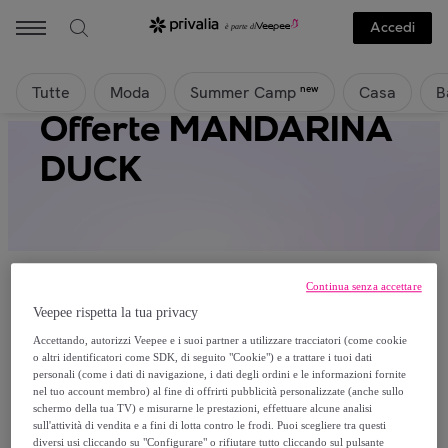
Accedi
Tutte
Moda
Casa
B
new
Summer Camp
Offerte MANDARINA
DUCK
Continua senza accettare
Veepee rispetta la tua privacy
Attualmente non è disponibile alcun
Accettando, autorizzi Veepee e i suoi partner a utilizzare tracciatori (come cookie
o altri identificatori come SDK, di seguito "Cookie") e a trattare i tuoi dati
prodotto.
personali (come i dati di navigazione, i dati degli ordini e le informazioni fornite
nel tuo account membro) al fine di offrirti pubblicità personalizzate (anche sullo
schermo della tua TV) e misurarne le prestazioni, effettuare alcune analisi
Registrati e accedi a tutti i prodotti visibili ai nostri
sull'attività di vendita e a fini di lotta contro le frodi. Puoi scegliere tra questi
membri.
diversi usi cliccando su "Configurare" o rifiutare tutto cliccando sul pulsante