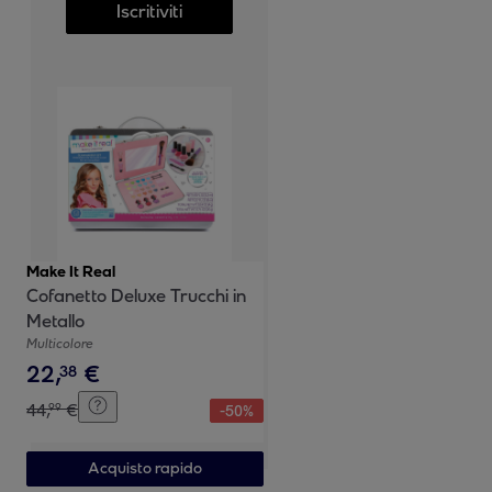
Iscritiviti
Make It Real
Cofanetto Deluxe Trucchi in
Metallo
Multicolore
22
,
€
38
44
,
€
99
-
50
%
Acquisto rapido