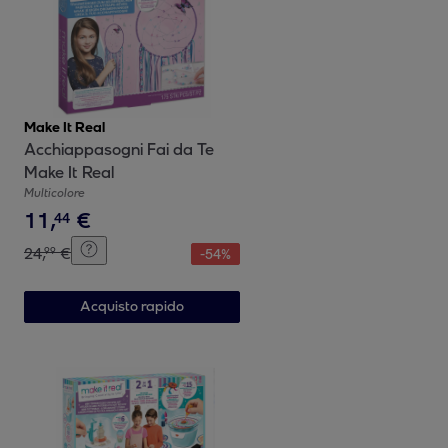
Make It Real
Acchiappasogni Fai da Te
Make It Real
Multicolore
11
,
€
44
24
,
€
99
-
54
%
Acquisto rapido