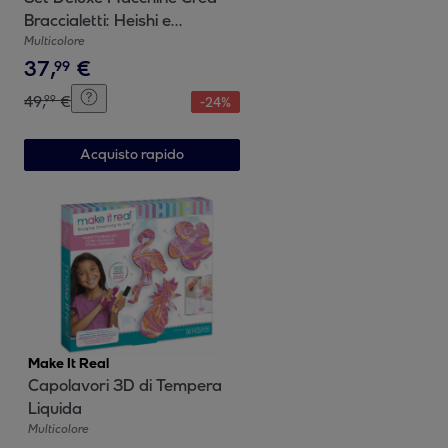
Braccialetti: Heishi e
Intrecciati
Multicolore
37
,
€
99
49
,
€
99
-
24
%
Acquisto rapido
Make It Real
Capolavori 3D di Tempera
Liquida
Multicolore