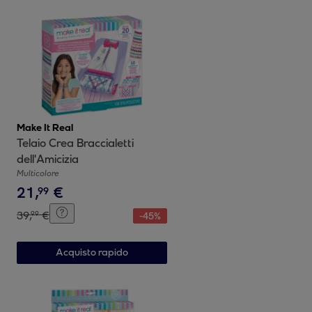
Make It Real
Telaio Crea Braccialetti
dell'Amicizia
Multicolore
21
,
€
99
39
,
€
99
-
45
%
Acquisto rapido