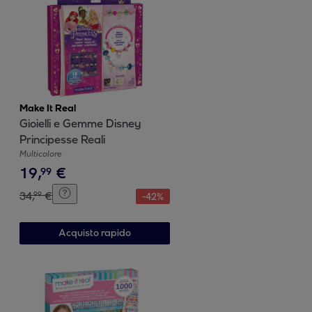
Make It Real
Gioielli e Gemme Disney
Principesse Reali
Multicolore
19
,
€
99
34
,
€
99
-
42
%
Acquisto rapido