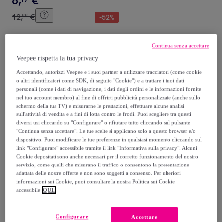
6
,
€
12
,
€
99
-
52
%
Acquisto rapido
Continua senza accettare
Veepee rispetta la tua privacy
Accettando, autorizzi Veepee e i suoi partner a utilizzare tracciatori (come cookie
o altri identificatori come SDK, di seguito "Cookie") e a trattare i tuoi dati
personali (come i dati di navigazione, i dati degli ordini e le informazioni fornite
nel tuo account membro) al fine di offrirti pubblicità personalizzate (anche sullo
schermo della tua TV) e misurarne le prestazioni, effettuare alcune analisi
sull'attività di vendita e a fini di lotta contro le frodi. Puoi scegliere tra questi
diversi usi cliccando su "Configurare" o rifiutare tutto cliccando sul pulsante
"Continua senza accettare". Le tue scelte si applicano solo a questo browser e/o
dispositivo. Puoi modificare le tue preferenze in qualsiasi momento cliccando sul
Make It Real
link "Configurare" accessibile tramite il link "Informativa sulla privacy". Alcuni
Set per lo Styling dei Capelli
Cookie depositati sono anche necessari per il corretto funzionamento del nostro
servizio, come quelli che misurano il traffico o consentono la presentazione
adattata delle nostre offerte e non sono soggetti a consenso. Per ulteriori
Multicolore
informazioni sui Cookie, puoi consultare la nostra Politica sui Cookie
19
,
€
99
accessibile
QUI.
39
,
€
99
-
50
%
Configurare
Accettare