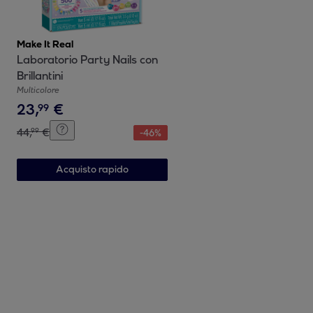
Make It Real
Laboratorio Party Nails con
Brillantini
Multicolore
23
,
€
99
44
,
€
99
-
46
%
Acquisto rapido