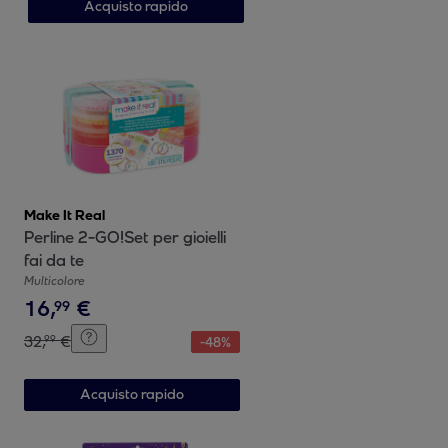
Acquisto rapido
Make It Real
Perline 2-GO!Set per gioielli
fai da te
Multicolore
16
,
€
99
32
,
€
99
-
48
%
Acquisto rapido