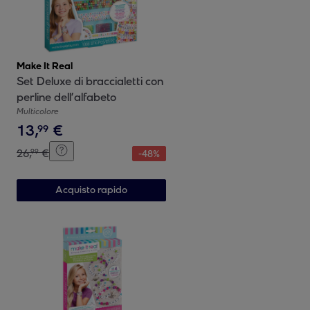
Make It Real
Set Deluxe di braccialetti con
perline dell’alfabeto
Multicolore
13
,
€
99
26
,
€
99
-
48
%
Acquisto rapido