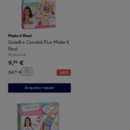
Make It Real
Gioielli e Ciondoli Fluo Make It
Real
Multicolore
9
,
€
99
24
,
€
99
-
60
%
Acquisto rapido