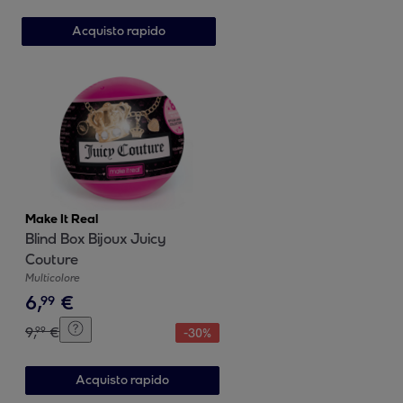
Acquisto rapido
Make It Real
Blind Box Bijoux Juicy
Couture
Multicolore
6
,
€
99
9
,
€
99
-
30
%
Acquisto rapido