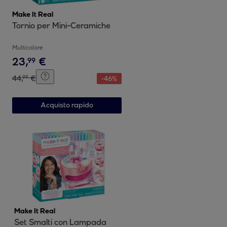
Make It Real
Tornio per Mini-Ceramiche
Multicolore
23
,
€
99
44
,
€
99
-
46
%
Acquisto rapido
Make It Real
Set Smalti con Lampada