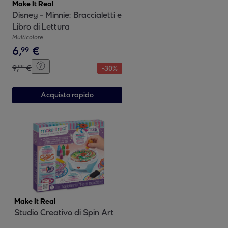
Make It Real
Disney - Minnie: Braccialetti e
Libro di Lettura
Multicolore
6
,
€
99
9
,
€
99
-
30
%
Acquisto rapido
Make It Real
Studio Creativo di Spin Art