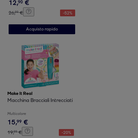
12
,
€
90
26
,
€
99
-
52
%
Acquisto rapido
Make It Real
Macchina Bracciali Intrecciati
Multicolore
15
,
€
99
19
,
€
99
-
20
%