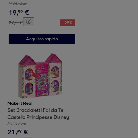
Multicolore
19
,
€
99
27
,
€
99
-
28
%
Acquisto rapido
Make It Real
Set Braccialetti Fai da Te
Castello Principesse Disney
Multicolore
21
,
€
99