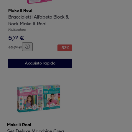
Make It Real
Braccialetti Alfabeto Block &
Rock Make It Real
Multicolore
5
,
€
99
12
,
€
99
-
53
%
Acquisto rapido
Make It Real
Set Deluxe Macchine Crea