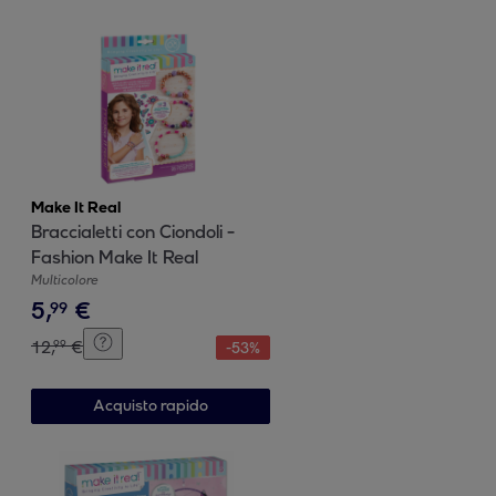
Make It Real
Braccialetti con Ciondoli -
Fashion Make It Real
Multicolore
5
,
€
99
12
,
€
99
-
53
%
Acquisto rapido