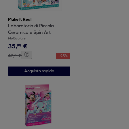
Make It Real
Laboratorio di Piccola
Ceramica e Spin Art
Multicolore
35
,
€
99
47
,
€
99
-
25
%
Acquisto rapido