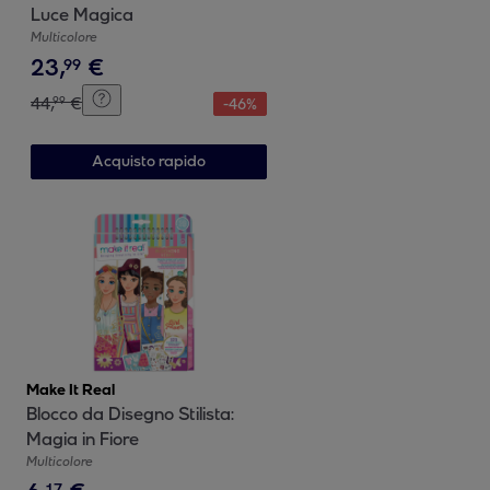
Luce Magica
Multicolore
23
,
€
99
44
,
€
99
-
46
%
Acquisto rapido
Make It Real
Blocco da Disegno Stilista:
Magia in Fiore
Multicolore
17