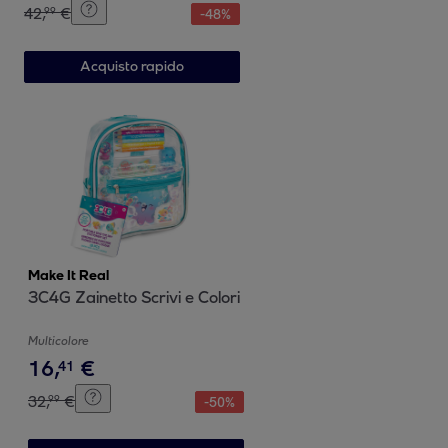
42
,
€
99
-
48
%
Acquisto rapido
Make It Real
3C4G Zainetto Scrivi e Colori
Multicolore
16
,
€
41
32
,
€
99
-
50
%