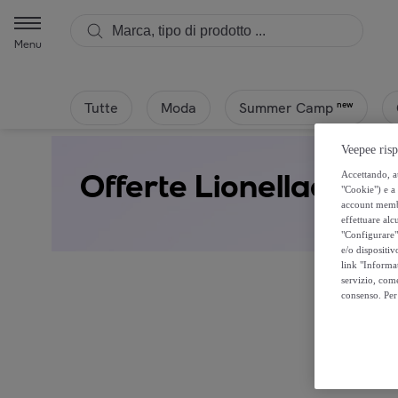
Menu
Tutte
Moda
new
Summer Camp
Veepee risp
Offerte Lionellaef
Accettando, au
"Cookie") e a 
account membro
effettuare alcu
"Configurare" 
e/o dispositiv
link "Informa
servizio, come
consenso. Per 