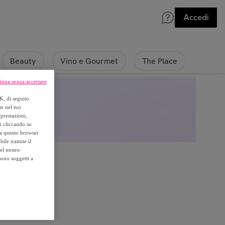
Accedi
Beauty
Vino e Gourmet
The Place
inua senza accettare
K, di seguito
te nel tuo
prestazioni,
si cliccando su
o a questo browser
ile tramite il
el nostro
sono soggetti a