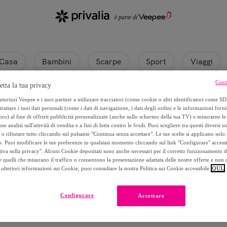
Casa
Bambini
Scarpe
Sport
Viaggi
Cont
etta la tua privacy
fe ECCELLENZA TOSCANA
torizzi Veepee e i suoi partner a utilizzare tracciatori (come cookie o altri identificatori come SD
trattare i tuoi dati personali (come i dati di navigazione, i dati degli ordini e le informazioni forni
) al fine di offrirti pubblicità personalizzate (anche sullo schermo della tua TV) e misurarne le 
ne analisi sull'attività di vendita e a fini di lotta contro le frodi. Puoi scegliere tra questi diversi u
o rifiutare tutto cliccando sul pulsante "Continua senza accettare". Le tue scelte si applicano sol
o. Puoi modificare le tue preferenze in qualsiasi momento cliccando sul link "Configurare" accessib
tiva sulla privacy". Alcuni Cookie depositati sono anche necessari per il corretto funzionamento d
 quelli che misurano il traffico o consentono la presentazione adattata delle nostre offerte e non 
ulteriori informazioni sui Cookie, puoi consultare la nostra Politica sui Cookie accessibile
QUI.
Attualmente non è disponibile alcun prodotto.
Configurare
Accettare
Registrati e accedi a tutti i prodotti visibili ai nostri membri.