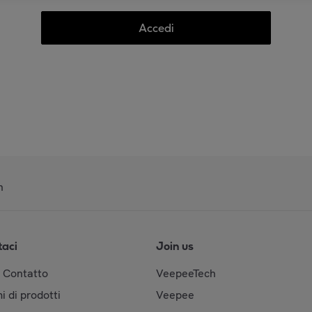
Accedi
n
taci
Join us
& Contatto
VeepeeTech
i di prodotti
Veepee