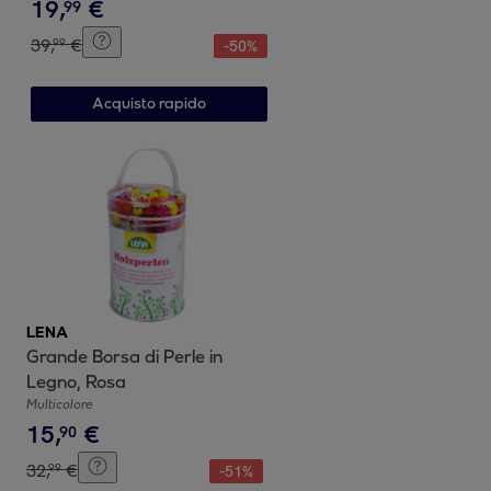
19
,
€
99
39
,
€
99
-
50
%
Acquisto rapido
LENA
Grande Borsa di Perle in
Legno, Rosa
Multicolore
15
,
€
90
32
,
€
99
-
51
%