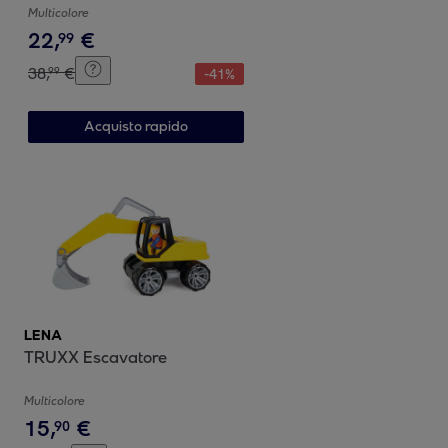
Multicolore
22
,
€
99
38
,
€
99
-
41
%
Acquisto rapido
LENA
TRUXX Escavatore
Multicolore
15
,
€
90