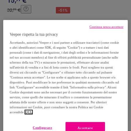
15
,
€
32
,
€
99
-
51
%
Acquisto rapido
Continua senza accettare
Veepee rispetta la tua privacy
Accettando, autorizzi Veepee e i suoi partner a utilizzare tracciatori (come cookie
o altri identificatori come SDK, di seguito "Cookie") e a trattare i tuoi dati
personali (come i dati di navigazione, i dati degli ordini e le informazioni fornite
nel tuo account membro) al fine di offrirti pubblicità personalizzate (anche sullo
schermo della tua TV) e misurarne le prestazioni, effettuare alcune analisi
sull'attività di vendita e a fini di lotta contro le frodi. Puoi scegliere tra questi
diversi usi cliccando su "Configurare" o rifiutare tutto cliccando sul pulsante
"Continua senza accettare". Le tue scelte si applicano solo a questo browser e/o
dispositivo. Puoi modificare le tue preferenze in qualsiasi momento cliccando sul
LENA
link "Configurare" accessibile tramite il link "Informativa sulla privacy". Alcuni
Scatola con Chiodini (Include
Cookie depositati sono anche necessari per il corretto funzionamento del nostro
servizio, come quelli che misurano il traffico o consentono la presentazione
300 pz 10mm e 100 pz 15mm)
adattata delle nostre offerte e non sono soggetti a consenso. Per ulteriori
Multicolore
informazioni sui Cookie, puoi consultare la nostra Politica sui Cookie
20
,
€
99
accessibile
QUI.
34
,
€
99
-
40
%
Configurare
Accettare