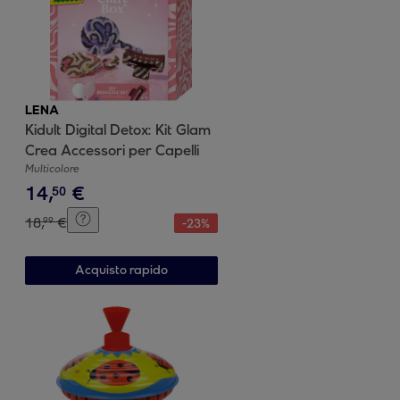
LENA
Kidult Digital Detox: Kit Glam
Crea Accessori per Capelli
Multicolore
14
,
€
50
18
,
€
99
-
23
%
Acquisto rapido