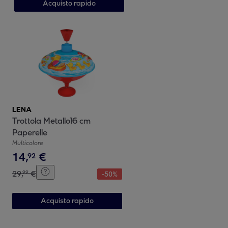
Acquisto rapido
LENA
Trottola Metallo16 cm
Paperelle
Multicolore
14
,
€
92
29
,
€
99
-
50
%
Acquisto rapido