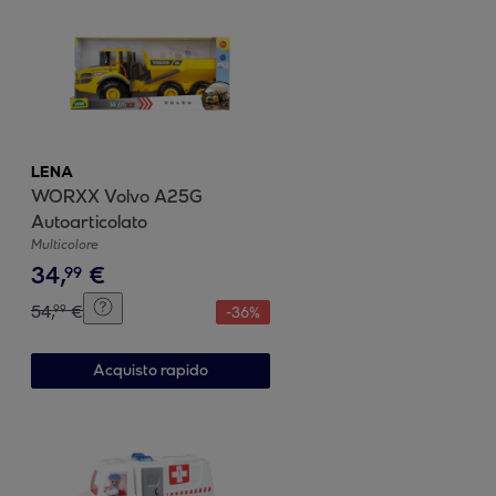
LENA
WORXX Volvo A25G
Autoarticolato
Multicolore
34
,
€
99
54
,
€
99
-
36
%
Acquisto rapido