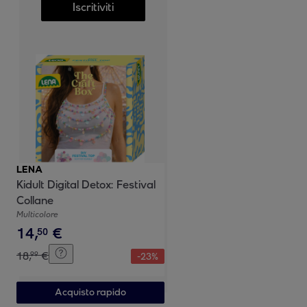
Iscritiviti
LENA
Kidult Digital Detox: Festival
Collane
Multicolore
14
,
€
50
18
,
€
99
-
23
%
Acquisto rapido