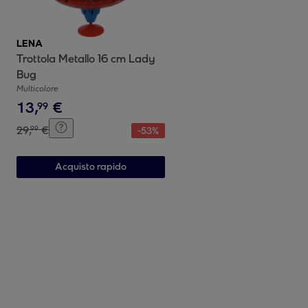
LENA
Trottola Metallo 16 cm Lady
Bug
Multicolore
13
,
€
99
29
,
€
99
-
53
%
Acquisto rapido