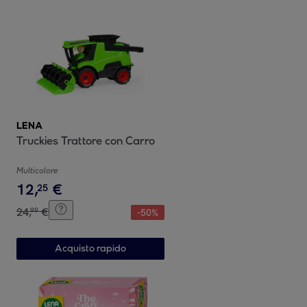
LENA
Truckies Trattore con Carro
Multicolore
12
,
€
25
24
,
€
99
-
50
%
Acquisto rapido