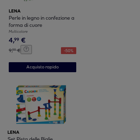
LENA
Perle in legno in confezione a
forma di cuore
Multicolore
4
,
€
99
9
,
€
99
-
50
%
Acquisto rapido
LENA
Set Pista delle Biglie