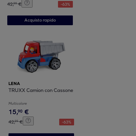
42
,
€
99
-
63
%
Acquisto rapido
LENA
TRUXX Camion con Cassone
Multicolore
15
,
€
90
42
,
€
99
-
63
%