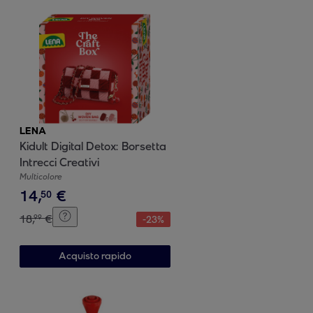
LENA
Kidult Digital Detox: Borsetta
Intrecci Creativi
Multicolore
14
,
€
50
18
,
€
99
-
23
%
Acquisto rapido