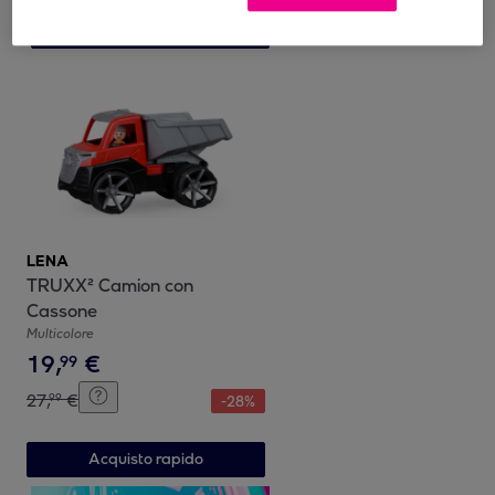
Acquisto rapido
LENA
TRUXX² Camion con
Cassone
Multicolore
19
,
€
99
27
,
€
99
-
28
%
Acquisto rapido