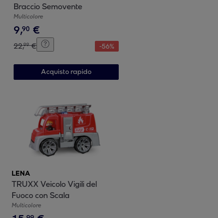
Braccio Semovente
Multicolore
9
,
€
90
22
,
€
99
-
56
%
Acquisto rapido
LENA
TRUXX Veicolo Vigili del
Fuoco con Scala
Multicolore
99