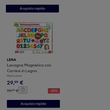
Acquisto rapido
LENA
Lavagna Magnetica con
Cornice in Legno
Multicolore
29
,
€
99
59
,
€
99
-
50
%
Acquisto rapido