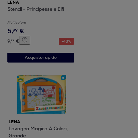
LENA
Stencil - Principesse e Elfi
Multicolore
5
,
€
99
9
,
€
99
-
40
%
Acquisto rapido
LENA
Lavagna Magica A Colori,
Grande