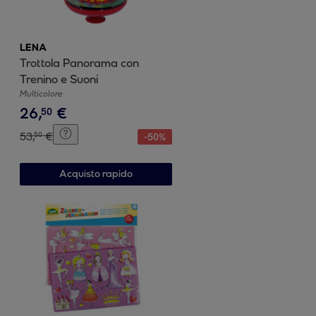
LENA
Trottola Panorama con
Trenino e Suoni
Multicolore
26
,
€
50
53
,
€
50
-
50
%
Acquisto rapido