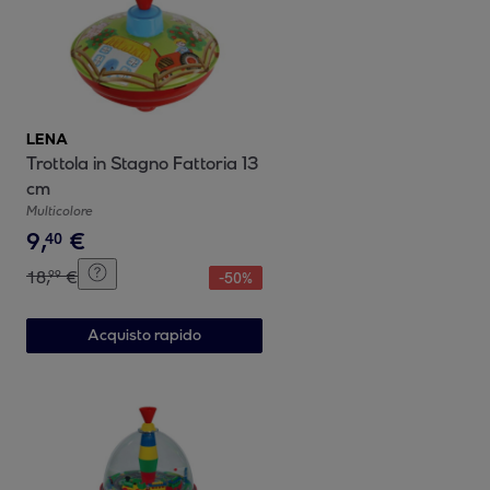
LENA
Trottola in Stagno Fattoria 13
cm
Multicolore
9
,
€
40
18
,
€
99
-
50
%
Acquisto rapido