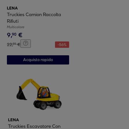
LENA
Truckies Camion Raccolta
Rifiuti
Multicolore
9
,
€
90
22
,
€
99
-
56
%
Acquisto rapido
LENA
Truckies Escavatore Con