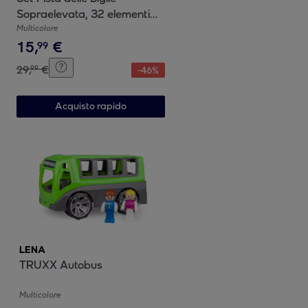
Sopraelevata, 32 elementi
2curve 10 biglie in vetro
Multicolore
15
,
€
99
29
,
€
99
-
46
%
Acquisto rapido
LENA
TRUXX Autobus
Multicolore