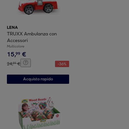
LENA
TRUXX Ambulanza con
Accessori
Multicolore
15
,
€
99
24
,
€
99
-
36
%
Acquisto rapido