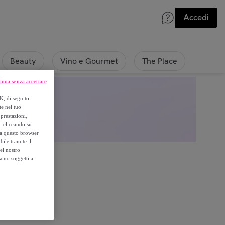
Accedi
Beauty
Vino e Gourmet
The Place
inua senza accettare
K, di seguito
te nel tuo
prestazioni,
si cliccando su
o a questo browser
ile tramite il
el nostro
sono soggetti a