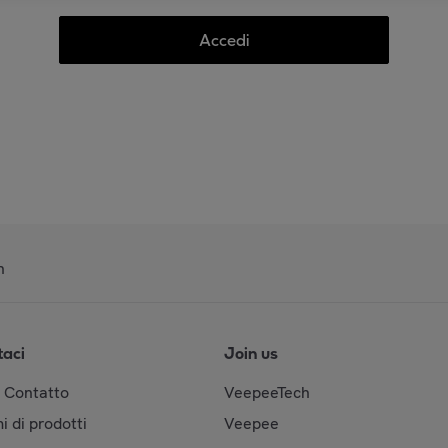
Accedi
n
taci
Join us
& Contatto
VeepeeTech
i di prodotti
Veepee