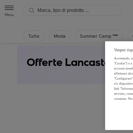
Menu
Tutte
Moda
new
Summer Camp
Veepee risp
Offerte Lancaster
Accettando, au
"Cookie") e a 
account membro
effettuare alcu
"Configurare" 
e/o dispositiv
link "Informa
servizio, come
consenso. Per 