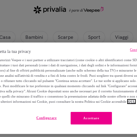
Casa
Bambini
Scarpe
Sport
Viaggi
Cont
etta la tua privacy
torizzi Veepee e i suoi partner a utilizzare tracciatori (come cookie o altri identificatori come SD
trattare i tuoi dati personali (come i dati di navigazione, i dati degli ordini e le informazioni forni
) al fine di offrirti pubblicità personalizzate (anche sullo schermo della tua TV) e misurarne le 
ne analisi sull'attività di vendita e a fini di lotta contro le frodi. Puoi scegliere tra questi diversi u
o rifiutare tutto cliccando sul pulsante "Continua senza accettare". Le tue scelte si applicano sol
o. Puoi modificare le tue preferenze in qualsiasi momento cliccando sul link "Configurare" accessib
tiva sulla privacy". Alcuni Cookie depositati sono anche necessari per il corretto funzionamento d
 quelli che misurano il traffico o consentono la presentazione adattata delle nostre offerte e non 
ulteriori informazioni sui Cookie, puoi consultare la nostra Politica sui Cookie accessibile
QUI.
Attualmente non è disponibile alcun prodotto.
Configurare
Accettare
Registrati e accedi a tutti i prodotti visibili ai nostri membri.