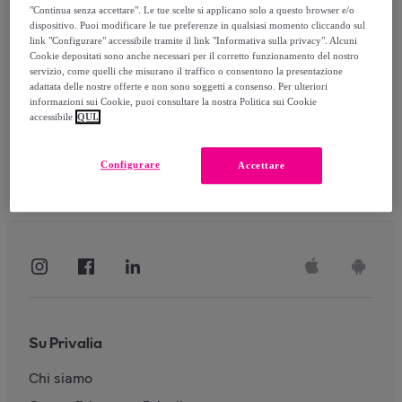
"Continua senza accettare". Le tue scelte si applicano solo a questo browser e/o
dispositivo. Puoi modificare le tue preferenze in qualsiasi momento cliccando sul
link "Configurare" accessibile tramite il link "Informativa sulla privacy". Alcuni
Accedi
Cookie depositati sono anche necessari per il corretto funzionamento del nostro
servizio, come quelli che misurano il traffico o consentono la presentazione
adattata delle nostre offerte e non sono soggetti a consenso. Per ulteriori
informazioni sui Cookie, puoi consultare la nostra Politica sui Cookie
accessibile
QUI.
Configurare
Accettare
Su Privalia
Chi siamo