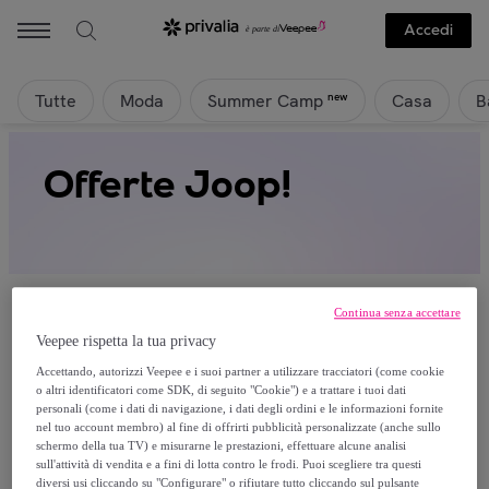
Accedi
Tutte
Moda
Casa
B
new
Summer Camp
Offerte Joop!
Continua senza accettare
Veepee rispetta la tua privacy
Attualmente non è disponibile alcun
Accettando, autorizzi Veepee e i suoi partner a utilizzare tracciatori (come cookie
o altri identificatori come SDK, di seguito "Cookie") e a trattare i tuoi dati
prodotto.
personali (come i dati di navigazione, i dati degli ordini e le informazioni fornite
nel tuo account membro) al fine di offrirti pubblicità personalizzate (anche sullo
schermo della tua TV) e misurarne le prestazioni, effettuare alcune analisi
Registrati e accedi a tutti i prodotti visibili ai nostri
sull'attività di vendita e a fini di lotta contro le frodi. Puoi scegliere tra questi
membri.
diversi usi cliccando su "Configurare" o rifiutare tutto cliccando sul pulsante