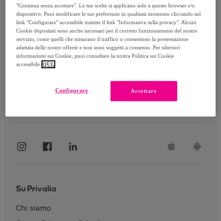
"Continua senza accettare". Le tue scelte si applicano solo a questo browser e/o
dispositivo. Puoi modificare le tue preferenze in qualsiasi momento cliccando sul
link "Configurare" accessibile tramite il link "Informativa sulla privacy". Alcuni
Accedi
Cookie depositati sono anche necessari per il corretto funzionamento del nostro
servizio, come quelli che misurano il traffico o consentono la presentazione
adattata delle nostre offerte e non sono soggetti a consenso. Per ulteriori
informazioni sui Cookie, puoi consultare la nostra Politica sui Cookie
accessibile
QUI.
Configurare
Accettare
Su Privalia
Chi siamo