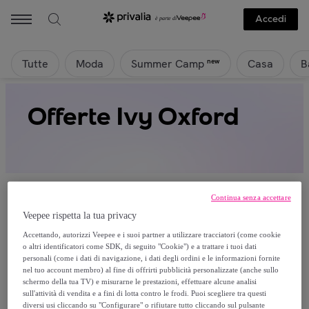
Accedi
Tutte
Moda
Casa
B
new
Summer Camp
Offerte Ivy Oxford
Continua senza accettare
Veepee rispetta la tua privacy
Attualmente non è disponibile alcun
Accettando, autorizzi Veepee e i suoi partner a utilizzare tracciatori (come cookie
o altri identificatori come SDK, di seguito "Cookie") e a trattare i tuoi dati
prodotto.
personali (come i dati di navigazione, i dati degli ordini e le informazioni fornite
nel tuo account membro) al fine di offrirti pubblicità personalizzate (anche sullo
schermo della tua TV) e misurarne le prestazioni, effettuare alcune analisi
Registrati e accedi a tutti i prodotti visibili ai nostri
sull'attività di vendita e a fini di lotta contro le frodi. Puoi scegliere tra questi
membri.
diversi usi cliccando su "Configurare" o rifiutare tutto cliccando sul pulsante