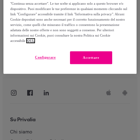
"Continua senza accettare". Le tue scelte si applicano solo a questo browser e/o
dispositivo. Puoi modificare le tue preferenze in qualsiasi momento cliccando sul
link "Configurare" accessibile tramite il link "Informativa sulla privacy". Alcuni
Accedi
Cookie depositati sono anche necessari per il corretto funzionamento del nostro
servizio, come quelli che misurano il traffico o consentono la presentazione
adattata delle nostre offerte e non sono soggetti a consenso. Per ulteriori
informazioni sui Cookie, puoi consultare la nostra Politica sui Cookie
accessibile
QUI.
Configurare
Accettare
Su Privalia
Chi siamo