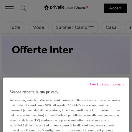
Accedi
Tutte
Moda
Casa
B
new
Summer Camp
Offerte Inter
Continua senza accettare
Veepee rispetta la tua privacy
Attualmente non è disponibile alcun
Accettando, autorizzi Veepee e i suoi partner a utilizzare tracciatori (come cookie
o altri identificatori come SDK, di seguito "Cookie") e a trattare i tuoi dati
prodotto.
personali (come i dati di navigazione, i dati degli ordini e le informazioni fornite
nel tuo account membro) al fine di offrirti pubblicità personalizzate (anche sullo
schermo della tua TV) e misurarne le prestazioni, effettuare alcune analisi
Registrati e accedi a tutti i prodotti visibili ai nostri
sull'attività di vendita e a fini di lotta contro le frodi. Puoi scegliere tra questi
membri.
diversi usi cliccando su "Configurare" o rifiutare tutto cliccando sul pulsante