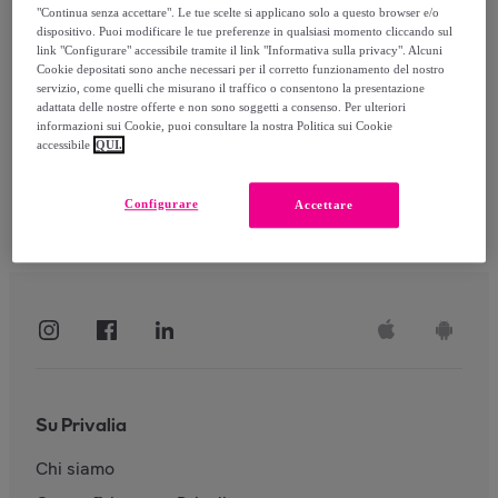
"Continua senza accettare". Le tue scelte si applicano solo a questo browser e/o
dispositivo. Puoi modificare le tue preferenze in qualsiasi momento cliccando sul
link "Configurare" accessibile tramite il link "Informativa sulla privacy". Alcuni
Accedi
Cookie depositati sono anche necessari per il corretto funzionamento del nostro
servizio, come quelli che misurano il traffico o consentono la presentazione
adattata delle nostre offerte e non sono soggetti a consenso. Per ulteriori
informazioni sui Cookie, puoi consultare la nostra Politica sui Cookie
accessibile
QUI.
Configurare
Accettare
Su Privalia
Chi siamo