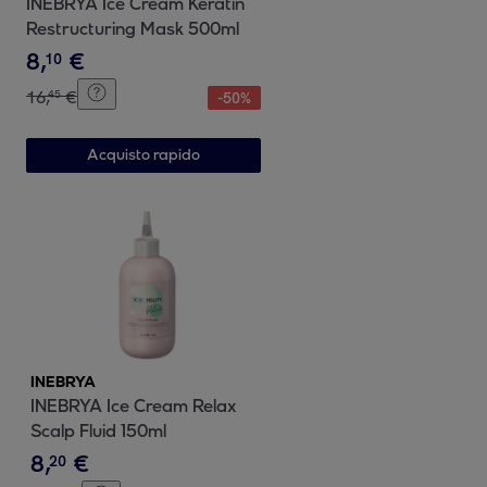
INEBRYA Ice Cream Keratin
Restructuring Mask 500ml
8
,
€
10
16
,
€
45
-
50
%
Acquisto rapido
INEBRYA
INEBRYA Ice Cream Relax
Scalp Fluid 150ml
8
,
€
20