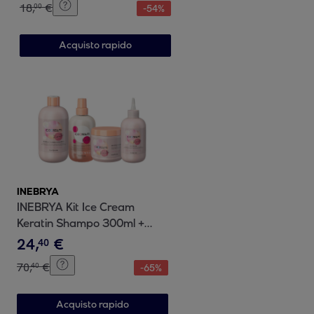
18
,
€
00
-
54
%
Acquisto rapido
INEBRYA
INEBRYA Kit Ice Cream
Keratin Shampo 300ml +
Conditoner 200ml + Mask
24
,
€
40
500ml + Oil Elixir 200ml
70
,
€
40
-
65
%
Acquisto rapido