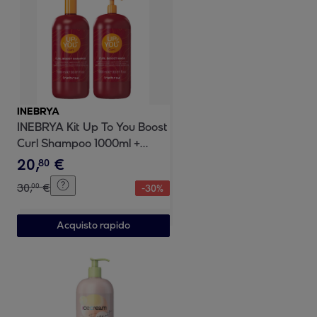
INEBRYA
INEBRYA Kit Up To You Boost
Curl Shampoo 1000ml +
Mask 1000ml
20
,
€
80
30
,
€
00
-
30
%
Acquisto rapido