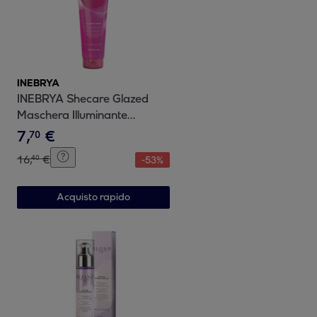
INEBRYA
INEBRYA Shecare Glazed
Maschera Illuminante
Laminante 250ml
7
,
€
70
16
,
€
40
-
53
%
Acquisto rapido