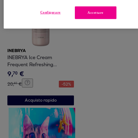
Configurare
Accettare
INEBRYA
INEBRYA Ice Cream
Frequent Refreshing
Shampoo 1000ml
9
,
€
70
20
,
€
40
-
52
%
Acquisto rapido