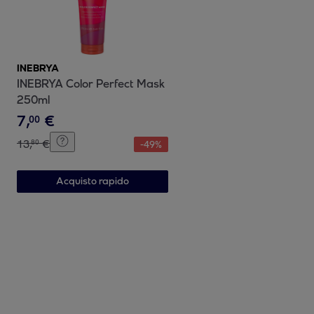
INEBRYA
INEBRYA Color Perfect Mask
250ml
7
,
€
00
13
,
€
80
-
49
%
Acquisto rapido