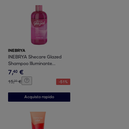
INEBRYA
INEBRYA Shecare Glazed
Shampoo Illuminante
Laminante 300ml
7
,
€
40
15
,
€
20
-
51
%
Acquisto rapido