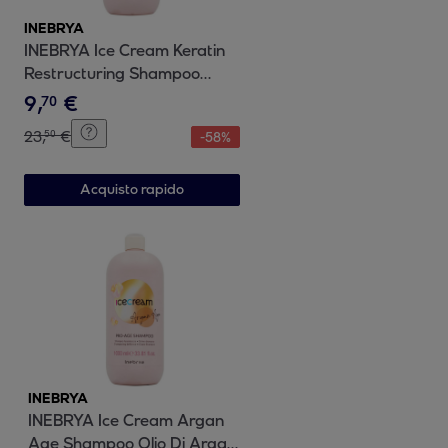
INEBRYA
INEBRYA Ice Cream Keratin
Restructuring Shampoo
1000ml
9
,
€
70
23
,
€
50
-
58
%
Acquisto rapido
INEBRYA
INEBRYA Ice Cream Argan
Age Shampoo Olio Di Argan