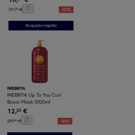
31
,
€
30
-
57
%
Acquisto rapido
INEBRYA
INEBRYA Up To You Curl
Boost Mask 1000ml
12
,
€
20
29
,
€
60
-
58
%