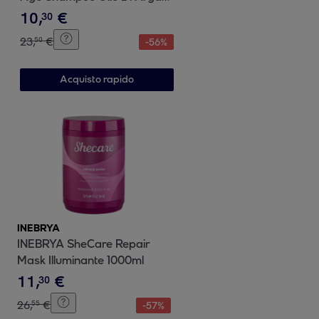
1000ml
10
,
€
30
23
,
€
50
-
56
%
Acquisto rapido
INEBRYA
INEBRYA SheCare Repair
Mask Illuminante 1000ml
11
,
€
30
26
,
€
55
-
57
%