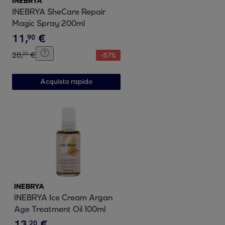
INEBRYA
INEBRYA SheCare Repair
Magic Spray 200ml
11
,
€
90
28
,
€
25
-
57
%
Acquisto rapido
INEBRYA
INEBRYA Ice Cream Argan
Age Treatment Oil 100ml
13
,
€
20