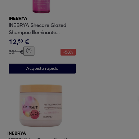
INEBRYA
INEBRYA Shecare Glazed
Shampoo Illuminante
Laminante 1000ml
12
,
€
50
30
,
€
10
-
58
%
Acquisto rapido
INEBRYA