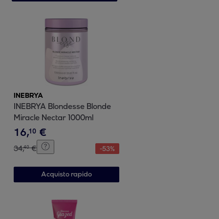
INEBRYA
INEBRYA Blondesse Blonde
Miracle Nectar 1000ml
16
,
€
10
34
,
€
40
-
53
%
Acquisto rapido