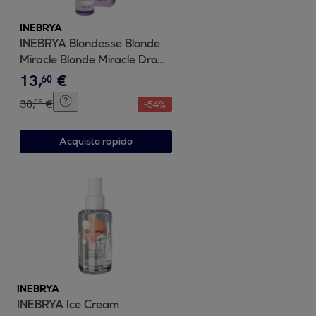
INEBRYA
INEBRYA Blondesse Blonde
Miracle Blonde Miracle Drops
50ml
13
,
€
60
30
,
€
05
-
54
%
Acquisto rapido
INEBRYA
INEBRYA Ice Cream