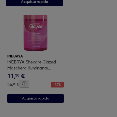
Acquisto rapido
INEBRYA
INEBRYA Shecare Glazed
Maschera Illuminante
Laminante 1000ml
11
,
€
30
26
,
€
55
-
57
%
Acquisto rapido