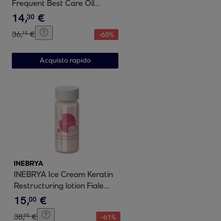
Frequent Best Care Oil
Illumninante Bifasico 100ml
14
,
€
30
36
,
€
15
-
60
%
Acquisto rapido
INEBRYA
INEBRYA Ice Cream Keratin
Restructuring lotion Fiale
12x11ml
15
,
€
00
38
,
€
95
-
61
%