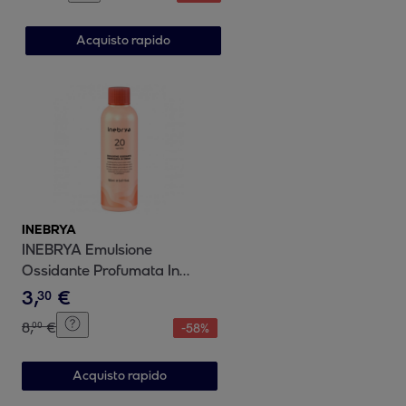
Acquisto rapido
INEBRYA
INEBRYA Emulsione
Ossidante Profumata In
Crema 20Vol 6% 150ml
3
,
€
30
8
,
€
00
-
58
%
Acquisto rapido