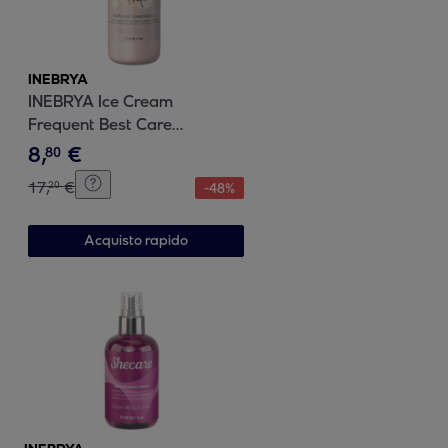
INEBRYA
INEBRYA Ice Cream
Frequent Best Care
Conditioner 1000ml
8
,
€
80
17
,
€
20
-
48
%
Acquisto rapido