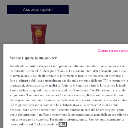
Acquisto rapido
Continua senza accett
Veepee rispetta la tua privacy
Accettando, autorizzi Veepee e i suoi partner a utilizzare tracciatori (come cookie o altri
INEBRYA
identificatori come SDK, di seguito "Cookie") e a trattare i tuoi dati personali (come i dati
INEBRYA Up To You Curl
di navigazione, i dati degli ordini e le informazioni fornite nel tuo account membro) al
fine di offrirti pubblicità personalizzate (anche sullo schermo della tua TV) e misurarne l
Boost Glaze 200ml
prestazioni, effettuare alcune analisi sull'attività di vendita e a fini di lotta contro le frodi.
8
,
€
70
Puoi scegliere tra questi diversi usi cliccando su "Configurare" o rifiutare tutto cliccando
sul pulsante "Continua senza accettare". Le tue scelte si applicano solo a questo browser
19
,
€
10
-
54
%
e/o dispositivo. Puoi modificare le tue preferenze in qualsiasi momento cliccando sul link
"Configurare" accessibile tramite il link "Informativa sulla privacy". Alcuni Cookie
depositati sono anche necessari per il corretto funzionamento del nostro servizio, come
Acquisto rapido
quelli che misurano il traffico o consentono la presentazione adattata delle nostre offerte 
non sono soggetti a consenso. Per ulteriori informazioni sui Cookie, puoi consultare la
nostra Politica sui Cookie accessibile
QUI.