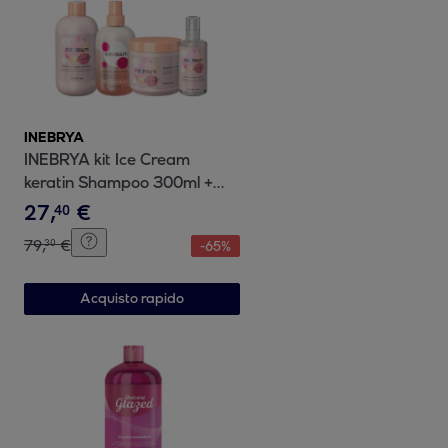
INEBRYA
INEBRYA kit Ice Cream
keratin Shampoo 300ml +
Conditioner 200ml + Mask
27
,
€
40
500ml + Serum 100ml
79
,
€
30
-
65
%
Acquisto rapido