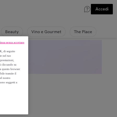
Accedi
Beauty
Vino e Gourmet
The Place
inua senza accettare
K, di seguito
te nel tuo
prestazioni,
si cliccando su
o a questo browser
ile tramite il
el nostro
sono soggetti a