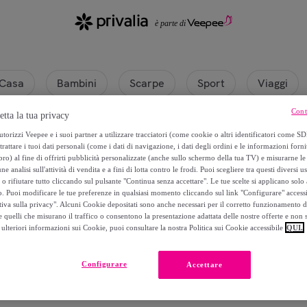
Casa
Bambini
Scarpe
Sport
Viaggi
Cont
etta la tua privacy
torizzi Veepee e i suoi partner a utilizzare tracciatori (come cookie o altri identificatori come SD
trattare i tuoi dati personali (come i dati di navigazione, i dati degli ordini e le informazioni forni
) al fine di offrirti pubblicità personalizzate (anche sullo schermo della tua TV) e misurarne le 
ne analisi sull'attività di vendita e a fini di lotta contro le frodi. Puoi scegliere tra questi diversi u
o rifiutare tutto cliccando sul pulsante "Continua senza accettare". Le tue scelte si applicano sol
o. Puoi modificare le tue preferenze in qualsiasi momento cliccando sul link "Configurare" accessib
tiva sulla privacy". Alcuni Cookie depositati sono anche necessari per il corretto funzionamento d
 quelli che misurano il traffico o consentono la presentazione adattata delle nostre offerte e non 
ulteriori informazioni sui Cookie, puoi consultare la nostra Politica sui Cookie accessibile
QUI.
Attualmente non è disponibile alcun prodotto.
Configurare
Accettare
Registrati e accedi a tutti i prodotti visibili ai nostri membri.