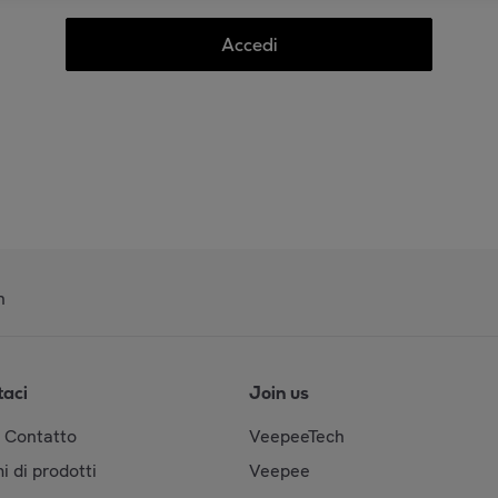
Accedi
n
taci
Join us
& Contatto
VeepeeTech
i di prodotti
Veepee