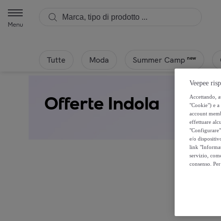
Menu
Tutte
Moda
new
Summer Camp
Veepee risp
Offerte Indola
Accettando, au
"Cookie") e a 
account membro
effettuare alcu
"Configurare" 
e/o dispositiv
link "Informa
servizio, come
consenso. Per 