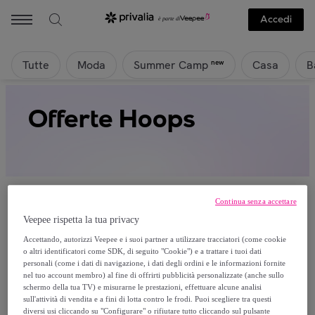
Accedi
Tutte
Moda
Casa
B
new
Summer Camp
Offerte Hoops
Continua senza accettare
Veepee rispetta la tua privacy
Attualmente non è disponibile alcun
Accettando, autorizzi Veepee e i suoi partner a utilizzare tracciatori (come cookie
o altri identificatori come SDK, di seguito "Cookie") e a trattare i tuoi dati
prodotto.
personali (come i dati di navigazione, i dati degli ordini e le informazioni fornite
nel tuo account membro) al fine di offrirti pubblicità personalizzate (anche sullo
schermo della tua TV) e misurarne le prestazioni, effettuare alcune analisi
Registrati e accedi a tutti i prodotti visibili ai nostri
sull'attività di vendita e a fini di lotta contro le frodi. Puoi scegliere tra questi
membri.
diversi usi cliccando su "Configurare" o rifiutare tutto cliccando sul pulsante