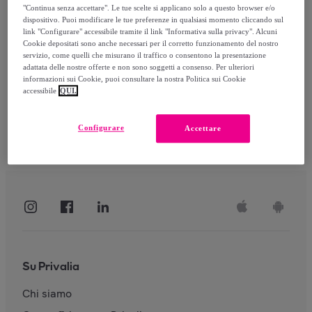
"Continua senza accettare". Le tue scelte si applicano solo a questo browser e/o
dispositivo. Puoi modificare le tue preferenze in qualsiasi momento cliccando sul
link "Configurare" accessibile tramite il link "Informativa sulla privacy". Alcuni
Accedi
Cookie depositati sono anche necessari per il corretto funzionamento del nostro
servizio, come quelli che misurano il traffico o consentono la presentazione
adattata delle nostre offerte e non sono soggetti a consenso. Per ulteriori
informazioni sui Cookie, puoi consultare la nostra Politica sui Cookie
accessibile
QUI.
Configurare
Accettare
Su Privalia
Chi siamo