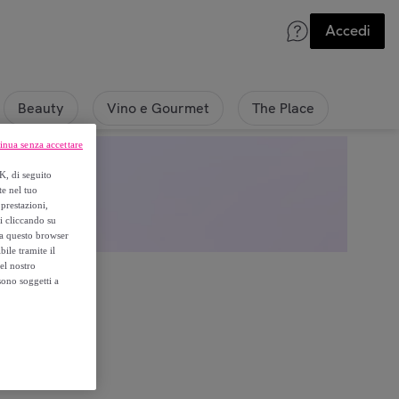
Accedi
Beauty
Vino e Gourmet
The Place
inua senza accettare
K, di seguito
te nel tuo
prestazioni,
si cliccando su
o a questo browser
ile tramite il
el nostro
sono soggetti a