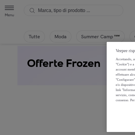
Menu
Tutte
Moda
new
Summer Camp
Veepee risp
Offerte Frozen
Accettando, au
"Cookie") e a 
account membro
effettuare alcu
"Configurare" 
e/o dispositiv
link "Informa
servizio, come
consenso. Per 