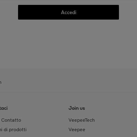
Accedi
n
taci
Join us
& Contatto
VeepeeTech
i di prodotti
Veepee