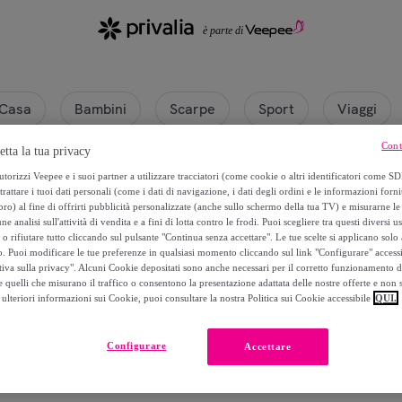
Casa
Bambini
Scarpe
Sport
Viaggi
Cont
etta la tua privacy
torizzi Veepee e i suoi partner a utilizzare tracciatori (come cookie o altri identificatori come SD
trattare i tuoi dati personali (come i dati di navigazione, i dati degli ordini e le informazioni forni
) al fine di offrirti pubblicità personalizzate (anche sullo schermo della tua TV) e misurarne le 
ne analisi sull'attività di vendita e a fini di lotta contro le frodi. Puoi scegliere tra questi diversi u
o rifiutare tutto cliccando sul pulsante "Continua senza accettare". Le tue scelte si applicano sol
o. Puoi modificare le tue preferenze in qualsiasi momento cliccando sul link "Configurare" accessib
tiva sulla privacy". Alcuni Cookie depositati sono anche necessari per il corretto funzionamento d
 quelli che misurano il traffico o consentono la presentazione adattata delle nostre offerte e non 
ulteriori informazioni sui Cookie, puoi consultare la nostra Politica sui Cookie accessibile
QUI.
Attualmente non è disponibile alcun prodotto.
Configurare
Accettare
Registrati e accedi a tutti i prodotti visibili ai nostri membri.