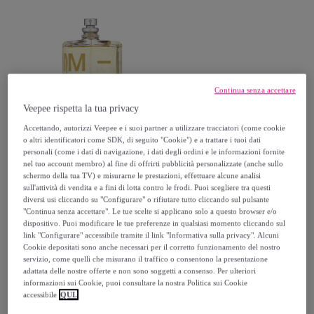
Continua senza accettare
Veepee rispetta la tua privacy
Accettando, autorizzi Veepee e i suoi partner a utilizzare tracciatori (come cookie
Escentric Molecule
o altri identificatori come SDK, di seguito "Cookie") e a trattare i tuoi dati
ESCENTRIC MOLECULE - 03
personali (come i dati di navigazione, i dati degli ordini e le informazioni fornite
nel tuo account membro) al fine di offrirti pubblicità personalizzate (anche sullo
Eau De Toilette - Unisex - 100
schermo della tua TV) e misurarne le prestazioni, effettuare alcune analisi
ML
Multicolore
sull'attività di vendita e a fini di lotta contro le frodi. Puoi scegliere tra questi
101
,
€
60
diversi usi cliccando su "Configurare" o rifiutare tutto cliccando sul pulsante
"Continua senza accettare". Le tue scelte si applicano solo a questo browser e/o
135
,
€
00
-
24
%
dispositivo. Puoi modificare le tue preferenze in qualsiasi momento cliccando sul
link "Configurare" accessibile tramite il link "Informativa sulla privacy". Alcuni
Cookie depositati sono anche necessari per il corretto funzionamento del nostro
servizio, come quelli che misurano il traffico o consentono la presentazione
Acquisto rapido
adattata delle nostre offerte e non sono soggetti a consenso. Per ulteriori
informazioni sui Cookie, puoi consultare la nostra Politica sui Cookie
accessibile
QUI.