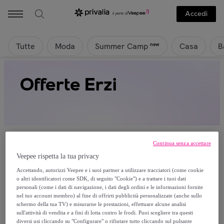
Accedi
Tutte
Moda
Casa
B
new
Summer Camp
Offerte Erzi
Continua senza accettare
Veepee rispetta la tua privacy
Attualmente non è disponibile alcun
Accettando, autorizzi Veepee e i suoi partner a utilizzare tracciatori (come cookie
o altri identificatori come SDK, di seguito "Cookie") e a trattare i tuoi dati
prodotto.
personali (come i dati di navigazione, i dati degli ordini e le informazioni fornite
nel tuo account membro) al fine di offrirti pubblicità personalizzate (anche sullo
schermo della tua TV) e misurarne le prestazioni, effettuare alcune analisi
Registrati e accedi a tutti i prodotti visibili ai nostri
sull'attività di vendita e a fini di lotta contro le frodi. Puoi scegliere tra questi
membri.
diversi usi cliccando su "Configurare" o rifiutare tutto cliccando sul pulsante