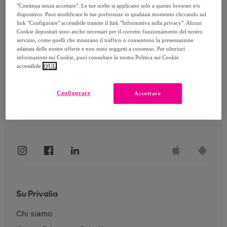
"Continua senza accettare". Le tue scelte si applicano solo a questo browser e/o
dispositivo. Puoi modificare le tue preferenze in qualsiasi momento cliccando sul
link "Configurare" accessibile tramite il link "Informativa sulla privacy". Alcuni
Accedi
Cookie depositati sono anche necessari per il corretto funzionamento del nostro
servizio, come quelli che misurano il traffico o consentono la presentazione
adattata delle nostre offerte e non sono soggetti a consenso. Per ulteriori
informazioni sui Cookie, puoi consultare la nostra Politica sui Cookie
accessibile
QUI.
Configurare
Accettare
Su Privalia
Chi siamo