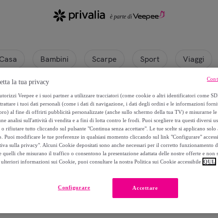
Casa
Bambini
Scarpe
Sport
Viaggi
Cont
etta la tua privacy
na
torizzi Veepee e i suoi partner a utilizzare tracciatori (come cookie o altri identificatori come SD
trattare i tuoi dati personali (come i dati di navigazione, i dati degli ordini e le informazioni forni
) al fine di offrirti pubblicità personalizzate (anche sullo schermo della tua TV) e misurarne le 
ne analisi sull'attività di vendita e a fini di lotta contro le frodi. Puoi scegliere tra questi diversi u
o rifiutare tutto cliccando sul pulsante "Continua senza accettare". Le tue scelte si applicano sol
o. Puoi modificare le tue preferenze in qualsiasi momento cliccando sul link "Configurare" accessib
tiva sulla privacy". Alcuni Cookie depositati sono anche necessari per il corretto funzionamento d
 quelli che misurano il traffico o consentono la presentazione adattata delle nostre offerte e non 
ulteriori informazioni sui Cookie, puoi consultare la nostra Politica sui Cookie accessibile
QUI.
Attualmente non è disponibile alcun prodotto.
Configurare
Accettare
Registrati e accedi a tutti i prodotti visibili ai nostri membri.