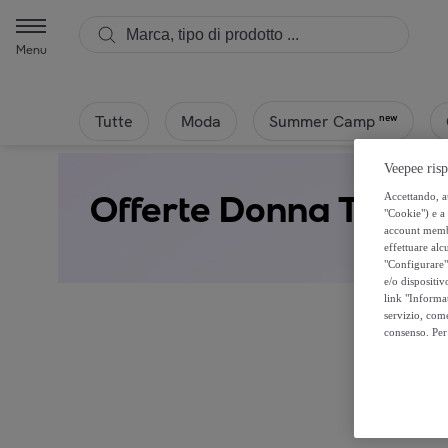
Menu
Tutte
Moda
new
Summer Camp
Veepee risp
Offerte Donna Tosca
Accettando, au
"Cookie") e a 
account membro
effettuare alcu
"Configurare" 
e/o dispositiv
link "Informa
servizio, come
consenso. Per 