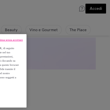
Accedi
Beauty
Vino e Gourmet
The Place
inua senza accettare
K, di seguito
te nel tuo
prestazioni,
si cliccando su
o a questo browser
ile tramite il
el nostro
sono soggetti a