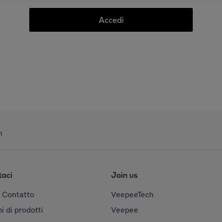
Accedi
n
taci
Join us
& Contatto
VeepeeTech
i di prodotti
Veepee