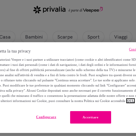
Casa
Bambini
Scarpe
Sport
Viaggi
Cont
etta la tua privacy
torizzi Veepee e i suoi partner a utilizzare tracciatori (come cookie o altri identificatori come SD
trattare i tuoi dati personali (come i dati di navigazione, i dati degli ordini e le informazioni forni
) al fine di offrirti pubblicità personalizzate (anche sullo schermo della tua TV) e misurarne le 
ne analisi sull'attività di vendita e a fini di lotta contro le frodi. Puoi scegliere tra questi diversi u
o rifiutare tutto cliccando sul pulsante "Continua senza accettare". Le tue scelte si applicano sol
o. Puoi modificare le tue preferenze in qualsiasi momento cliccando sul link "Configurare" accessib
tiva sulla privacy". Alcuni Cookie depositati sono anche necessari per il corretto funzionamento d
 quelli che misurano il traffico o consentono la presentazione adattata delle nostre offerte e non 
ulteriori informazioni sui Cookie, puoi consultare la nostra Politica sui Cookie accessibile
QUI.
Attualmente non è disponibile alcun prodotto.
Configurare
Accettare
Registrati e accedi a tutti i prodotti visibili ai nostri membri.