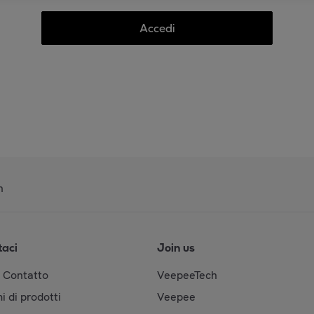
Accedi
n
taci
Join us
& Contatto
VeepeeTech
i di prodotti
Veepee