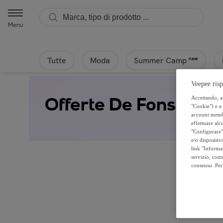
Menu
Tutte
Moda
new
Summer Camp
Veepee risp
Offerte De Fonseca
Accettando, au
"Cookie") e a 
account membro
effettuare alcu
"Configurare" 
e/o dispositiv
link "Informa
servizio, come
consenso. Per 