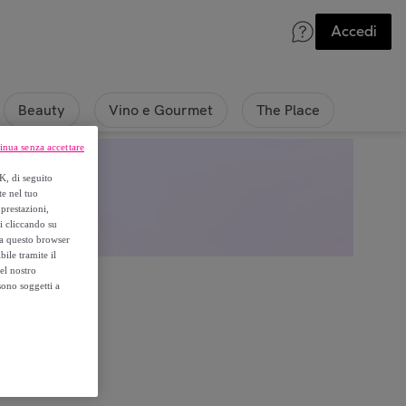
Accedi
Beauty
Vino e Gourmet
The Place
inua senza accettare
K, di seguito
te nel tuo
prestazioni,
si cliccando su
o a questo browser
ile tramite il
el nostro
sono soggetti a