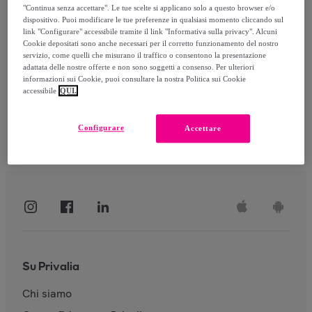
"Continua senza accettare". Le tue scelte si applicano solo a questo browser e/o
dispositivo. Puoi modificare le tue preferenze in qualsiasi momento cliccando sul
link "Configurare" accessibile tramite il link "Informativa sulla privacy". Alcuni
Accedi
Cookie depositati sono anche necessari per il corretto funzionamento del nostro
servizio, come quelli che misurano il traffico o consentono la presentazione
adattata delle nostre offerte e non sono soggetti a consenso. Per ulteriori
informazioni sui Cookie, puoi consultare la nostra Politica sui Cookie
accessibile
QUI.
Configurare
Accettare
Su Privalia
Chi siamo