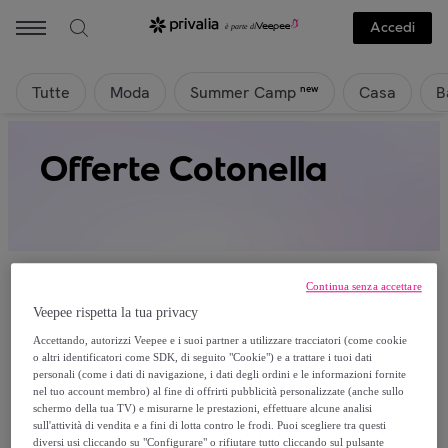
Accedi
Tutte
Moda
Casa
B
new
Summer Camp
Offerte Cotonella
Continua senza accettare
Veepee rispetta la tua privacy
Attualmente non è disponibile alcun
Accettando, autorizzi Veepee e i suoi partner a utilizzare tracciatori (come cookie
o altri identificatori come SDK, di seguito "Cookie") e a trattare i tuoi dati
prodotto.
personali (come i dati di navigazione, i dati degli ordini e le informazioni fornite
nel tuo account membro) al fine di offrirti pubblicità personalizzate (anche sullo
schermo della tua TV) e misurarne le prestazioni, effettuare alcune analisi
Registrati e accedi a tutti i prodotti visibili ai nostri
sull'attività di vendita e a fini di lotta contro le frodi. Puoi scegliere tra questi
membri.
diversi usi cliccando su "Configurare" o rifiutare tutto cliccando sul pulsante