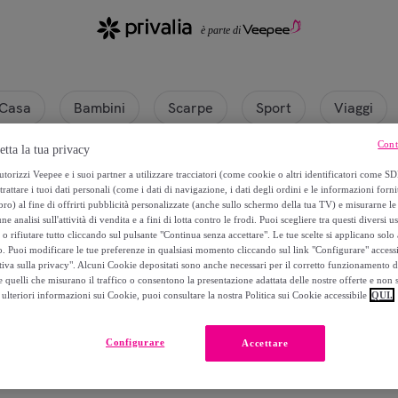
Casa
Bambini
Scarpe
Sport
Viaggi
Cont
etta la tua privacy
torizzi Veepee e i suoi partner a utilizzare tracciatori (come cookie o altri identificatori come SD
trattare i tuoi dati personali (come i dati di navigazione, i dati degli ordini e le informazioni forni
) al fine di offrirti pubblicità personalizzate (anche sullo schermo della tua TV) e misurarne le 
ne analisi sull'attività di vendita e a fini di lotta contro le frodi. Puoi scegliere tra questi diversi u
o rifiutare tutto cliccando sul pulsante "Continua senza accettare". Le tue scelte si applicano sol
o. Puoi modificare le tue preferenze in qualsiasi momento cliccando sul link "Configurare" accessib
tiva sulla privacy". Alcuni Cookie depositati sono anche necessari per il corretto funzionamento d
 quelli che misurano il traffico o consentono la presentazione adattata delle nostre offerte e non 
ulteriori informazioni sui Cookie, puoi consultare la nostra Politica sui Cookie accessibile
QUI.
Attualmente non è disponibile alcun prodotto.
Configurare
Accettare
Registrati e accedi a tutti i prodotti visibili ai nostri membri.