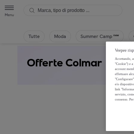
Menu
Tutte
Moda
new
Summer Camp
Veepee risp
Offerte Colmar
Accettando, au
"Cookie") e a 
account membro
effettuare alcu
"Configurare" 
e/o dispositiv
link "Informa
servizio, come
consenso. Per 