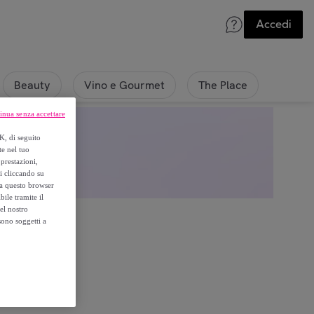
Accedi
Beauty
Vino e Gourmet
The Place
inua senza accettare
K, di seguito
te nel tuo
prestazioni,
si cliccando su
o a questo browser
ile tramite il
el nostro
sono soggetti a