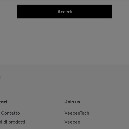
Accedi
n
taci
Join us
& Contatto
VeepeeTech
i di prodotti
Veepee