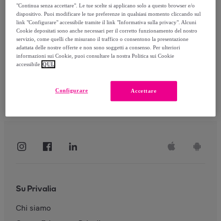
"Continua senza accettare". Le tue scelte si applicano solo a questo browser e/o
dispositivo. Puoi modificare le tue preferenze in qualsiasi momento cliccando sul
link "Configurare" accessibile tramite il link "Informativa sulla privacy". Alcuni
Accedi
Cookie depositati sono anche necessari per il corretto funzionamento del nostro
servizio, come quelli che misurano il traffico o consentono la presentazione
adattata delle nostre offerte e non sono soggetti a consenso. Per ulteriori
informazioni sui Cookie, puoi consultare la nostra Politica sui Cookie
accessibile
QUI.
Configurare
Accettare
Su Privalia
Chi siamo