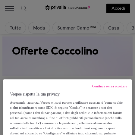
Accedi
Tutte
Moda
Casa
B
new
Summer Camp
Offerte Coccolino
Continua senza accettare
Veepee rispetta la tua privacy
Attualmente non è disponibile alcun
Accettando, autorizzi Veepee e i suoi partner a utilizzare tracciatori (come cookie
o altri identificatori come SDK, di seguito "Cookie") e a trattare i tuoi dati
prodotto.
personali (come i dati di navigazione, i dati degli ordini e le informazioni fornite
nel tuo account membro) al fine di offrirti pubblicità personalizzate (anche sullo
schermo della tua TV) e misurarne le prestazioni, effettuare alcune analisi
Registrati e accedi a tutti i prodotti visibili ai nostri
sull'attività di vendita e a fini di lotta contro le frodi. Puoi scegliere tra questi
membri.
diversi usi cliccando su "Configurare" o rifiutare tutto cliccando sul pulsante