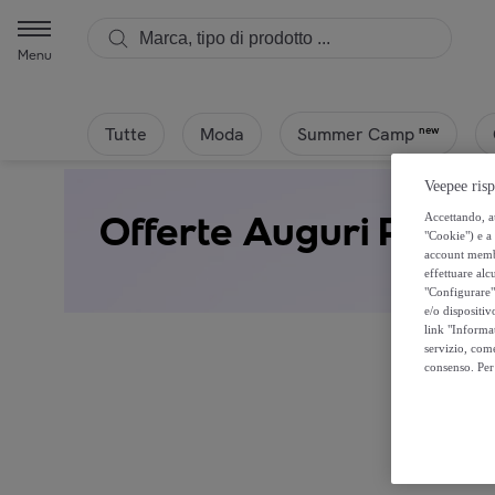
Menu
Tutte
Moda
new
Summer Camp
Veepee risp
Offerte Auguri Prezio
Accettando, au
"Cookie") e a 
account membro
effettuare alcu
"Configurare" 
e/o dispositiv
link "Informa
servizio, come
consenso. Per 