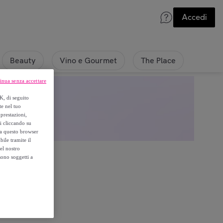
Accedi
Beauty
Vino e Gourmet
The Place
inua senza accettare
K, di seguito
te nel tuo
prestazioni,
si cliccando su
o a questo browser
ile tramite il
el nostro
sono soggetti a