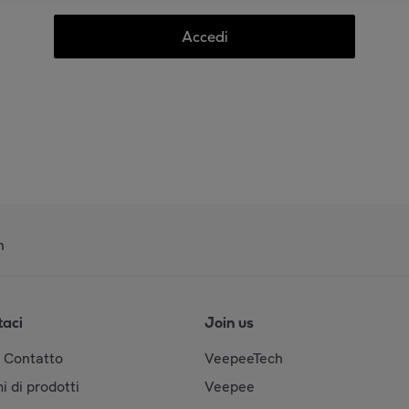
Accedi
n
taci
Join us
& Contatto
VeepeeTech
i di prodotti
Veepee