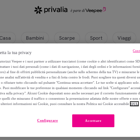
Casa
Bambini
Scarpe
Sport
Viaggi
Cont
etta la tua privacy
si
torizzi Veepee e i suoi partner a utilizzare tracciatori (come cookie o altri identificatori come SD
trattare i tuoi dati personali (come i dati di navigazione, i dati degli ordini e le informazioni forni
) al fine di offrirti pubblicità personalizzate (anche sullo schermo della tua TV) e misurarne le 
ne analisi sull'attività di vendita e a fini di lotta contro le frodi. Puoi scegliere tra questi diversi u
o rifiutare tutto cliccando sul pulsante "Continua senza accettare". Le tue scelte si applicano sol
o. Puoi modificare le tue preferenze in qualsiasi momento cliccando sul link "Configurare" accessib
tiva sulla privacy". Alcuni Cookie depositati sono anche necessari per il corretto funzionamento d
 quelli che misurano il traffico o consentono la presentazione adattata delle nostre offerte e non 
ulteriori informazioni sui Cookie, puoi consultare la nostra Politica sui Cookie accessibile
QUI.
Attualmente non è disponibile alcun prodotto.
Configurare
Accettare
Registrati e accedi a tutti i prodotti visibili ai nostri membri.