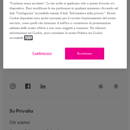
"Continua senza accettare". Le tue scelte si applicano solo a questo browser e/o
dispositivo. Puoi modificare le tue preferenze in qualsiasi momento cliccando sul
link "Configurare" accessibile tramite il link "Informativa sulla privacy". Alcuni
Accedi
Cookie depositati sono anche necessari per il corretto funzionamento del nostro
servizio, come quelli che misurano il traffico o consentono la presentazione
adattata delle nostre offerte e non sono soggetti a consenso. Per ulteriori
informazioni sui Cookie, puoi consultare la nostra Politica sui Cookie
accessibile
QUI.
Configurare
Accettare
Su Privalia
Chi siamo