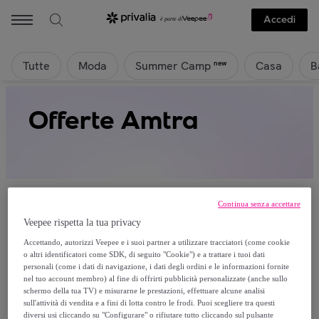
Accedi
Tutte
Moda
Casa
B
new
Summer Camp
Offerte Amtra
Continua senza accettare
Veepee rispetta la tua privacy
Attualmente non è disponibile alcun
Accettando, autorizzi Veepee e i suoi partner a utilizzare tracciatori (come cookie
o altri identificatori come SDK, di seguito "Cookie") e a trattare i tuoi dati
prodotto.
personali (come i dati di navigazione, i dati degli ordini e le informazioni fornite
nel tuo account membro) al fine di offrirti pubblicità personalizzate (anche sullo
schermo della tua TV) e misurarne le prestazioni, effettuare alcune analisi
Registrati e accedi a tutti i prodotti visibili ai nostri
sull'attività di vendita e a fini di lotta contro le frodi. Puoi scegliere tra questi
membri.
diversi usi cliccando su "Configurare" o rifiutare tutto cliccando sul pulsante