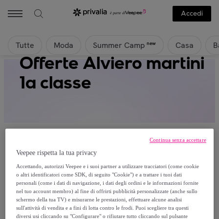
Accedi
Tutte
Moda
Casa
B
new
Summer Camp
Offerte Alviero martini
1a classe
Continua senza accettare
Veepee rispetta la tua privacy
Attualmente non è disponibile alcun
Accettando, autorizzi Veepee e i suoi partner a utilizzare tracciatori (come cookie
o altri identificatori come SDK, di seguito "Cookie") e a trattare i tuoi dati
prodotto.
personali (come i dati di navigazione, i dati degli ordini e le informazioni fornite
nel tuo account membro) al fine di offrirti pubblicità personalizzate (anche sullo
schermo della tua TV) e misurarne le prestazioni, effettuare alcune analisi
Registrati e accedi a tutti i prodotti visibili ai nostri
sull'attività di vendita e a fini di lotta contro le frodi. Puoi scegliere tra questi
membri.
diversi usi cliccando su "Configurare" o rifiutare tutto cliccando sul pulsante