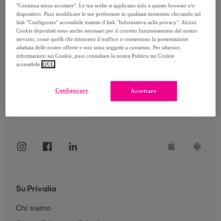
"Continua senza accettare". Le tue scelte si applicano solo a questo browser e/o
dispositivo. Puoi modificare le tue preferenze in qualsiasi momento cliccando sul
link "Configurare" accessibile tramite il link "Informativa sulla privacy". Alcuni
Accedi
Cookie depositati sono anche necessari per il corretto funzionamento del nostro
servizio, come quelli che misurano il traffico o consentono la presentazione
adattata delle nostre offerte e non sono soggetti a consenso. Per ulteriori
informazioni sui Cookie, puoi consultare la nostra Politica sui Cookie
accessibile
QUI.
Configurare
Accettare
Su Privalia
Chi siamo