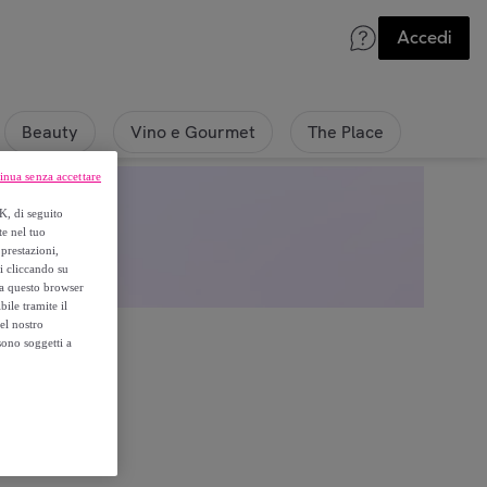
Accedi
Beauty
Vino e Gourmet
The Place
inua senza accettare
K, di seguito
te nel tuo
prestazioni,
si cliccando su
o a questo browser
ile tramite il
el nostro
sono soggetti a