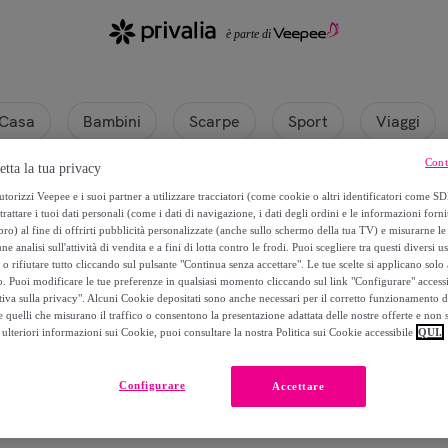
Casa
Bambini
Scarpe
Sport
Viaggi
Cont
etta la tua privacy
torizzi Veepee e i suoi partner a utilizzare tracciatori (come cookie o altri identificatori come SD
trattare i tuoi dati personali (come i dati di navigazione, i dati degli ordini e le informazioni forni
) al fine di offrirti pubblicità personalizzate (anche sullo schermo della tua TV) e misurarne le 
ne analisi sull'attività di vendita e a fini di lotta contro le frodi. Puoi scegliere tra questi diversi u
o rifiutare tutto cliccando sul pulsante "Continua senza accettare". Le tue scelte si applicano sol
o. Puoi modificare le tue preferenze in qualsiasi momento cliccando sul link "Configurare" accessib
tiva sulla privacy". Alcuni Cookie depositati sono anche necessari per il corretto funzionamento d
 quelli che misurano il traffico o consentono la presentazione adattata delle nostre offerte e non 
ulteriori informazioni sui Cookie, puoi consultare la nostra Politica sui Cookie accessibile
QUI.
Attualmente non è disponibile alcun prodotto.
Configurare
Accettare
Registrati e accedi a tutti i prodotti visibili ai nostri membri.