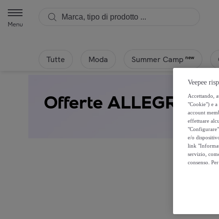
Menu
Tutte
Moda
new
Summer Camp
Veepee risp
Offerte ALLEGRINI
Accettando, au
"Cookie") e a 
account membro
effettuare alcu
"Configurare" 
e/o dispositiv
link "Informa
servizio, come
consenso. Per 