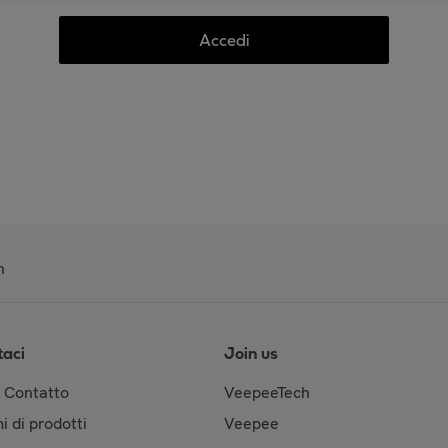
Accedi
n
taci
Join us
& Contatto
VeepeeTech
i di prodotti
Veepee