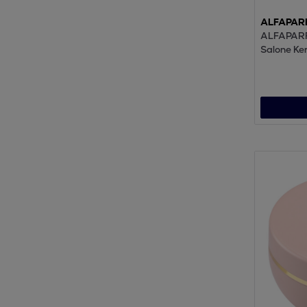
ALFAPAR
ALFAPARF
Salone Ke
500ml