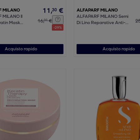
11
,
€
30
F MILANO
ALFAPARF MILANO
 MILANO Il
ALFAPARF MILANO Semi
16
,
€
2
00
ratin Mask
Di Lino Reparative Anti-
-
29
%
Breakage Daily Fluid 125ml
Acquisto rapido
Acquisto rapido