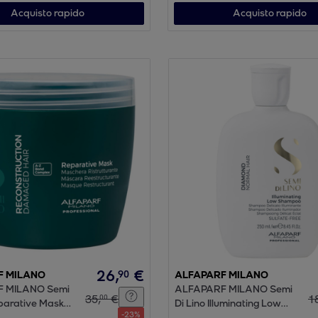
Acquisto rapido
Acquisto rapido
26
,
€
90
F MILANO
ALFAPARF MILANO
 MILANO Semi
ALFAPARF MILANO Semi
35
,
€
1
00
eparative Mask
Di Lino Illuminating Low
-
23
%
Shampoo 250ml