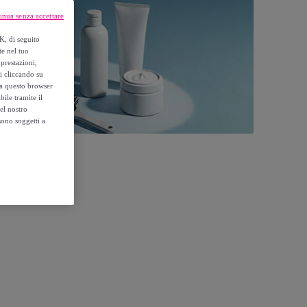
inua senza accettare
K, di seguito
te nel tuo
prestazioni,
si cliccando su
o a questo browser
ile tramite il
el nostro
sono soggetti a