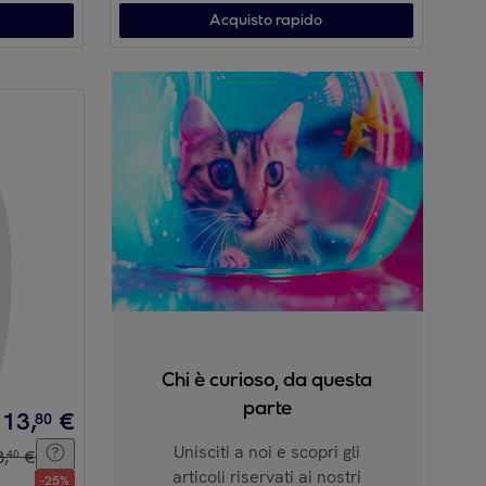
Acquisto rapido
Chi è curioso, da questa
parte
13
,
€
80
Unisciti a noi e scopri gli
8
,
€
40
articoli riservati ai nostri
-
25
%