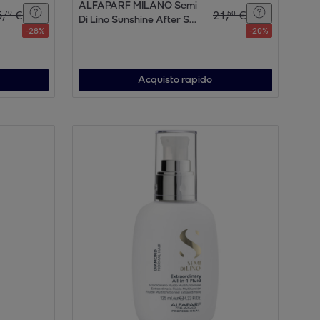
ALFAPARF MILANO Semi
5
,
€
21
,
€
79
50
Di Lino Sunshine After Sun
-
28
%
-
20
%
Treatment 200ml
Acquisto rapido