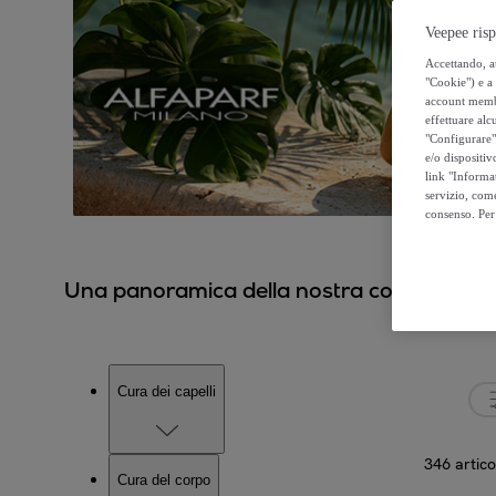
Veepee risp
Accettando, au
"Cookie") e a 
account membro
effettuare alcu
"Configurare" 
e/o dispositiv
link "Informa
servizio, come
consenso. Per 
Una panoramica della nostra collezione
Cura dei capelli
346 artico
Cura del corpo