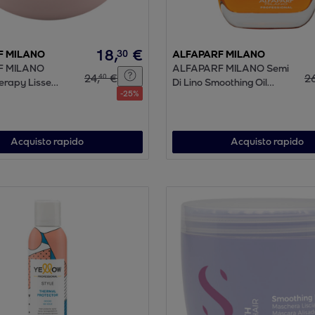
18
,
€
30
F MILANO
ALFAPARF MILANO
F MILANO
ALFAPARF MILANO Semi
24
,
€
2
40
erapy Lisse
Di Lino Smoothing Oil
-
25
%
hydrating Mask
100ml
Acquisto rapido
Acquisto rapido