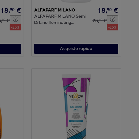
18
,
€
18
,
€
90
90
ALFAPARF MILANO
ALFAPARF MILANO Semi
5
,
€
25
,
€
40
40
Di Lino Illuminating
-
25
%
-
25
%
Extraordinary All-in-1 Fluid
125ml
Acquisto rapido