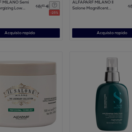
 MILANO Semi
ALFAPARF MILANO Il
18
,
€
1
40
ergizing Low
Salone Magnificent
-
25
%
250ml
Shampoo 1000ml
Acquisto rapido
Acquisto rapido