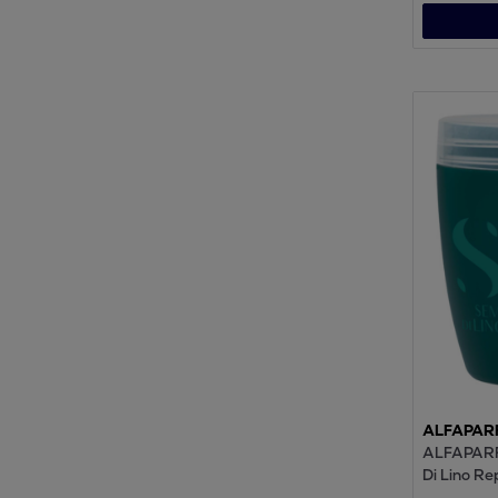
ALFAPAR
ALFAPARF
Di Lino R
500ml