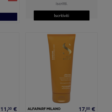
iscritti.
Iscritiviti
11
,
€
17
,
€
30
00
ALFAPARF MILANO