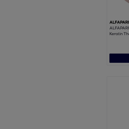
ALFAPAR
ALFAPAR
Keratin Th
Design Re
200ml