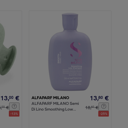
13
,
€
13
,
€
00
80
ALFAPARF MILANO
ALFAPARF MILANO Semi
5
,
€
18
,
€
00
40
Di Lino Smoothing Low
-
13
%
-
25
%
Shampoo 250ml