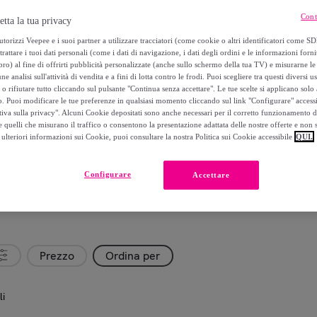
Cont
etta la tua privacy
torizzi Veepee e i suoi partner a utilizzare tracciatori (come cookie o altri identificatori come SD
trattare i tuoi dati personali (come i dati di navigazione, i dati degli ordini e le informazioni forni
) al fine di offrirti pubblicità personalizzate (anche sullo schermo della tua TV) e misurarne le 
ne analisi sull'attività di vendita e a fini di lotta contro le frodi. Puoi scegliere tra questi diversi u
o rifiutare tutto cliccando sul pulsante "Continua senza accettare". Le tue scelte si applicano sol
o. Puoi modificare le tue preferenze in qualsiasi momento cliccando sul link "Configurare" accessib
tiva sulla privacy". Alcuni Cookie depositati sono anche necessari per il corretto funzionamento d
 quelli che misurano il traffico o consentono la presentazione adattata delle nostre offerte e non 
ulteriori informazioni sui Cookie, puoi consultare la nostra Politica sui Cookie accessibile
QUI.
Configurare
Accettare
Prezzo
Ordina per
li