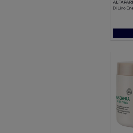
ALFAPARF
Di Lino En
Shampoo 