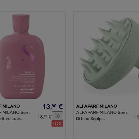
13
,
€
80
F MILANO
ALFAPARF MILANO
 MILANO Semi
ALFAPARF MILANO Semi
18
,
€
1
40
tritive Low
Di Lino Scalp
-
25
%
250ml
Massaggiatore