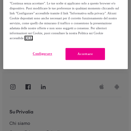
"Continua senza accettare". Le tue scelte si applicano solo a questo browser e/o
dispositivo. Puoi modificare le tue preferenze in qualsiasi momento cliccando sul
link "Configurare" accessibile tramite il link "Informativa sulla privacy". Alcuni
Accedi
Cookie depositati sono anche necessari per il corretto funzionamento del nostro
servizio, come quelli che misurano il traffico o consentono la presentazione
adattata delle nostre offerte e non sono soggetti a consenso. Per ulteriori
informazioni sui Cookie, puoi consultare la nostra Politica sui Cookie
accessibile
QUI.
Configurare
Accettare
Su Privalia
Chi siamo