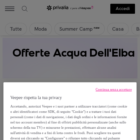
Accedi
Tutte
Moda
Casa
B
new
Summer Camp
Offerte Acqua Dell'Elba
Continua senza accettare
Veepee rispetta la tua privacy
Attualmente non è disponibile alcun
Accettando, autorizzi Veepee e i suoi partner a utilizzare tracciatori (come cookie
o altri identificatori come SDK, di seguito "Cookie") e a trattare i tuoi dati
prodotto.
personali (come i dati di navigazione, i dati degli ordini e le informazioni fornite
nel tuo account membro) al fine di offrirti pubblicità personalizzate (anche sullo
schermo della tua TV) e misurarne le prestazioni, effettuare alcune analisi
Registrati e accedi a tutti i prodotti visibili ai nostri
sull'attività di vendita e a fini di lotta contro le frodi. Puoi scegliere tra questi
membri.
diversi usi cliccando su "Configurare" o rifiutare tutto cliccando sul pulsante