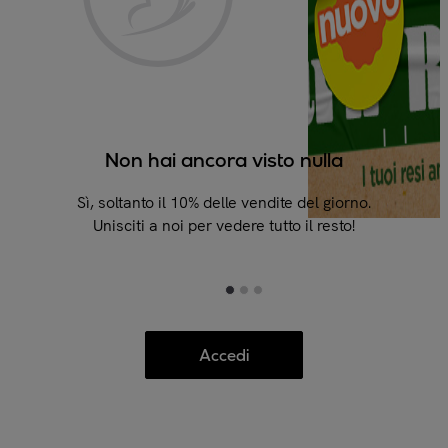
Non hai ancora visto nulla
C
Sì, soltanto il 10% delle vendite del giorno.
Unisciti a noi per vedere tutto il resto!
Accedi