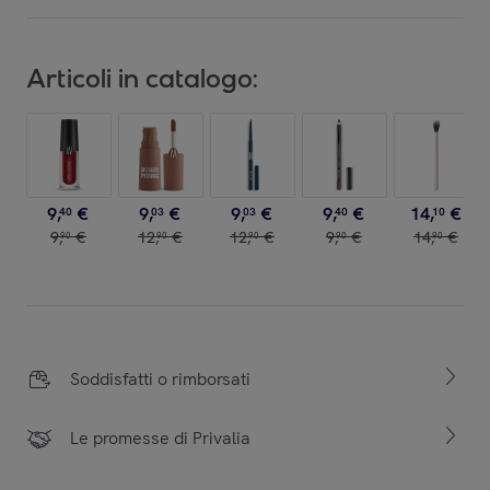
Articoli in catalogo:
9
,
€
9
,
€
9
,
€
9
,
€
14
,
€
40
03
03
40
10
9
,
€
12
,
€
12
,
€
9
,
€
14
,
€
90
90
90
90
90
Soddisfatti o rimborsati
Le promesse di Privalia