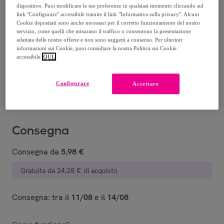
dispositivo. Puoi modificare le tue preferenze in qualsiasi momento cliccando sul
link "Configurare" accessibile tramite il link "Informativa sulla privacy". Alcuni
Cookie depositati sono anche necessari per il corretto funzionamento del nostro
servizio, come quelli che misurano il traffico o consentono la presentazione
adattata delle nostre offerte e non sono soggetti a consenso. Per ulteriori
41 DEEP
34 BLUE
03 BUTTER
40 BLACK
02 POWDER
45
informazioni sui Cookie, puoi consultare la nostra Politica sui Cookie
BROWN
accessibile
QUI.
Venduto da
WYCON cosmetics
Configurare
Accettare
Consegna
Consegna da
5,98 €
Gratuita da 24,28 € di acquisto
Consegna: tra il
11/08
e il
14/08