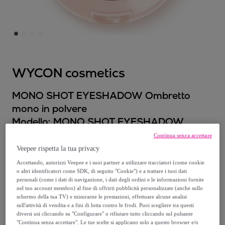
WYCON cosmetics
MONO SHOT EYESHADOW Ombretto
mono in polvere
Modello:
MONO SHOT EYESHADOW
Ombretto mono in polvere
Continua senza accettare
Veepee rispetta la tua privacy
5
,
€
60
Accettando, autorizzi Veepee e i suoi partner a utilizzare tracciatori (come cookie
o altri identificatori come SDK, di seguito "Cookie") e a trattare i tuoi dati
personali (come i dati di navigazione, i dati degli ordini e le informazioni fornite
5
,
€
90
nel tuo account membro) al fine di offrirti pubblicità personalizzate (anche sullo
-
5
%
schermo della tua TV) e misurarne le prestazioni, effettuare alcune analisi
sull'attività di vendita e a fini di lotta contro le frodi. Puoi scegliere tra questi
diversi usi cliccando su "Configurare" o rifiutare tutto cliccando sul pulsante
"Continua senza accettare". Le tue scelte si applicano solo a questo browser e/o