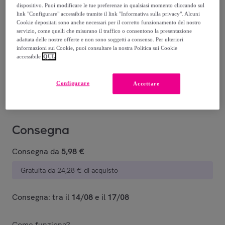
dispositivo. Puoi modificare le tue preferenze in qualsiasi momento cliccando sul
link "Configurare" accessibile tramite il link "Informativa sulla privacy". Alcuni
Cookie depositati sono anche necessari per il corretto funzionamento del nostro
servizio, come quelli che misurano il traffico o consentono la presentazione
adattata delle nostre offerte e non sono soggetti a consenso. Per ulteriori
41 DEEP
34 BLUE
03 BUTTER
40 BLACK
02 POWDER
45
informazioni sui Cookie, puoi consultare la nostra Politica sui Cookie
BROWN
accessibile
QUI.
Venduto da
WYCON cosmetics
Configurare
Accettare
Consegna
Consegna da
5,98 €
Gratuita da 24,28 € di acquisto
Consegna: tra il
14/08
e il
17/08
Come funziona?