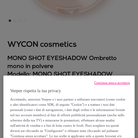
WYCON cosmetics
MONO SHOT EYESHADOW Ombretto
mono in polvere
Modello:
MONO SHOT EYESHADOW
Ombretto mono in polvere
Continua senza accettare
Veepee rispetta la tua privacy
5
,
€
60
Accettando, autorizzi Veepee e i suoi partner a utilizzare tracciatori (come cookie
o altri identificatori come SDK, di seguito "Cookie") e a trattare i tuoi dati
personali (come i dati di navigazione, i dati degli ordini e le informazioni fornite
5
,
€
90
nel tuo account membro) al fine di offrirti pubblicità personalizzate (anche sullo
-
5
%
schermo della tua TV) e misurarne le prestazioni, effettuare alcune analisi
sull'attività di vendita e a fini di lotta contro le frodi. Puoi scegliere tra questi
diversi usi cliccando su "Configurare" o rifiutare tutto cliccando sul pulsante
"Continua senza accettare". Le tue scelte si applicano solo a questo browser e/o