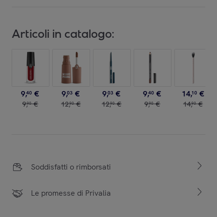
Articoli in catalogo:
9
,
€
9
,
€
9
,
€
9
,
€
14
,
€
40
03
03
40
10
9
,
€
12
,
€
12
,
€
9
,
€
14
,
€
90
90
90
90
90
Soddisfatti o rimborsati
Le promesse di Privalia