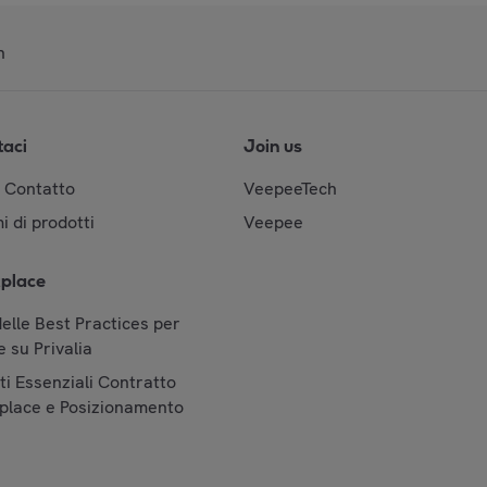
n
taci
Join us
& Contatto
VeepeeTech
i di prodotti
Veepee
place
elle Best Practices per
 su Privalia
i Essenziali Contratto
place e Posizionamento