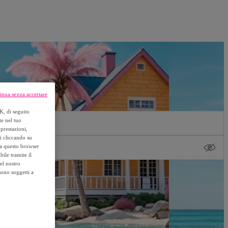
inua senza accettare
K, di seguito
te nel tuo
prestazioni,
si cliccando su
o a questo browser
ile tramite il
el nostro
sono soggetti a