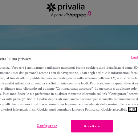
Cont
etta la tua privacy
torizzi Veepee e i suoi partner a utilizzare tracciatori (come cookie o altri identificatori come SD
trattare i tuoi dati personali (come i dati di navigazione, i dati degli ordini e le informazioni forni
) al fine di offrirti pubblicità personalizzate (anche sullo schermo della tua TV) e misurarne le 
ne analisi sull'attività di vendita e a fini di lotta contro le frodi. Puoi scegliere tra questi diversi u
o rifiutare tutto cliccando sul pulsante "Continua senza accettare". Le tue scelte si applicano sol
o. Puoi modificare le tue preferenze in qualsiasi momento cliccando sul link "Configurare" accessib
tiva sulla privacy". Alcuni Cookie depositati sono anche necessari per il corretto funzionamento d
 quelli che misurano il traffico o consentono la presentazione adattata delle nostre offerte e non 
ulteriori informazioni sui Cookie, puoi consultare la nostra Politica sui Cookie accessibile
QUI.
Configurare
Accettare