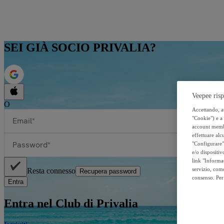
SEI GIÀ SOCIO PRIVALIA?
Veepee risp
O
Accettando, au
"Cookie") e a 
Email*
account membro
effettuare alcu
Password*
"Configurare" 
e/o dispositiv
link "Informa
servizio, come
Resta connesso
Recupera password
consenso. Per 
Entra
Entra nel Club di Privalia