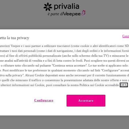
Cont
etta la tua privacy
torizzi Veepee e i suoi partner a utilizzare tracciatori (come cookie o altri identificatori come SD
trattare i tuoi dati personali (come i dati di navigazione, i dati degli ordini e le informazioni forni
) al fine di offrirti pubblicità personalizzate (anche sullo schermo della tua TV) e misurarne le 
ne analisi sull'attività di vendita e a fini di lotta contro le frodi. Puoi scegliere tra questi diversi u
 e agevolano la tua esperienza online salvando i dati di navigazi
o rifiutare tutto cliccando sul pulsante "Continua senza accettare". Le tue scelte si applicano sol
o. Puoi modificare le tue preferenze in qualsiasi momento cliccando sul link "Configurare" accessib
tiva sulla privacy". Alcuni Cookie depositati sono anche necessari per il corretto funzionamento d
 quelli che misurano il traffico o consentono la presentazione adattata delle nostre offerte e non 
ulteriori informazioni sui Cookie, puoi consultare la nostra Politica sui Cookie accessibile
QUI.
:
https://www.whatsmybrowser.org/
Configurare
Accettare