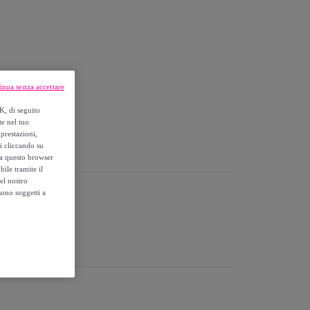
inua senza accettare
K, di seguito
te nel tuo
prestazioni,
si cliccando su
one.
o a questo browser
ile tramite il
el nostro
sono soggetti a
Mobile