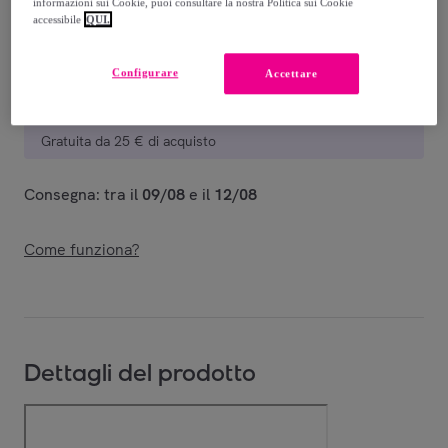
informazioni sui Cookie, puoi consultare la nostra Politica sui Cookie
accessibile
QUI.
Consegna
Configurare
Accettare
Consegna da
4,90 €
Gratuita da 25 € di acquisto
Consegna: tra il
09/08
e il
12/08
Come funziona?
Dettagli del prodotto