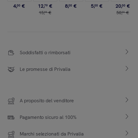
4
,
€
12
,
€
8
,
€
5
,
€
20
,
€
00
79
00
00
00
15
,
€
50
,
€
99
00
Soddisfatti o rimborsati
Le promesse di Privalia
A proposito del venditore
Pagamento sicuro al 100%
Marchi selezionati da Privalia