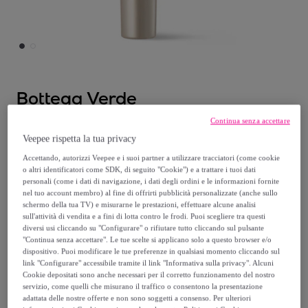
Bottega Verde
Continua senza accettare
Ialuron Plus - Crema contorno occhi
Veepee rispetta la tua privacy
Modello:
Ialuron Plus - Crema contorno
Accettando, autorizzi Veepee e i suoi partner a utilizzare tracciatori (come cookie
occhi
o altri identificatori come SDK, di seguito "Cookie") e a trattare i tuoi dati
personali (come i dati di navigazione, i dati degli ordini e le informazioni fornite
nel tuo account membro) al fine di offrirti pubblicità personalizzate (anche sullo
8
,
€
99
schermo della tua TV) e misurarne le prestazioni, effettuare alcune analisi
sull'attività di vendita e a fini di lotta contro le frodi. Puoi scegliere tra questi
diversi usi cliccando su "Configurare" o rifiutare tutto cliccando sul pulsante
30
,
€
00
"Continua senza accettare". Le tue scelte si applicano solo a questo browser e/o
-
70
%
dispositivo. Puoi modificare le tue preferenze in qualsiasi momento cliccando sul
link "Configurare" accessibile tramite il link "Informativa sulla privacy". Alcuni
Venduto da
Bottega Verde S.R.L.
Cookie depositati sono anche necessari per il corretto funzionamento del nostro
servizio, come quelli che misurano il traffico o consentono la presentazione
adattata delle nostre offerte e non sono soggetti a consenso. Per ulteriori