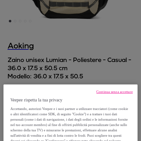
Aoking
Zaino unisex Lumian - Poliestere - Casual -
36.0 x 17.5 x 50.5 cm
Modello:
36.0 x 17.5 x 50.5
45
,
€
00
Continua senza accettare
Veepee rispetta la tua privacy
135
,
€
00
Accettando, autorizzi Veepee e i suoi partner a utilizzare tracciatori (come cookie
-
66
%
o altri identificatori come SDK, di seguito "Cookie") e a trattare i tuoi dati
personali (come i dati di navigazione, i dati degli ordini e le informazioni fornite
nel tuo account membro) al fine di offrirti pubblicità personalizzate (anche sullo
schermo della tua TV) e misurarne le prestazioni, effettuare alcune analisi
sull'attività di vendita e a fini di lotta contro le frodi. Puoi scegliere tra questi
diversi usi cliccando su "Configurare" o rifiutare tutto cliccando sul pulsante