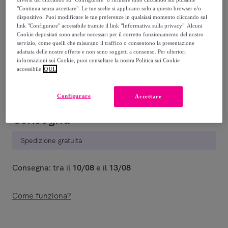
"Continua senza accettare". Le tue scelte si applicano solo a questo browser e/o
dispositivo. Puoi modificare le tue preferenze in qualsiasi momento cliccando sul
link "Configurare" accessibile tramite il link "Informativa sulla privacy". Alcuni
NERO
VERDE
ROSSO
VERDE
Cookie depositati sono anche necessari per il corretto funzionamento del nostro
SCURO
servizio, come quelli che misurano il traffico o consentono la presentazione
adattata delle nostre offerte e non sono soggetti a consenso. Per ulteriori
informazioni sui Cookie, puoi consultare la nostra Politica sui Cookie
Venduto da
Gave Lux
accessibile
QUI.
Configurare
Accettare
Consegna
Spedizione gratuita
Consegna: tra il
10/08
e il
13/08
Come funziona?