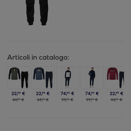
Articoli in catalogo:
22
,
€
22
,
€
74
,
€
74
,
€
22
,
€
99
99
99
99
99
44
,
€
44
,
€
99
,
€
99
,
€
44
,
€
99
99
99
99
99