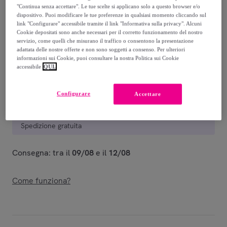
"Continua senza accettare". Le tue scelte si applicano solo a questo browser e/o
dispositivo. Puoi modificare le tue preferenze in qualsiasi momento cliccando sul
Green Jacket
Classic Navy
Black
Red Salsa
link "Configurare" accessibile tramite il link "Informativa sulla privacy". Alcuni
Cookie depositati sono anche necessari per il corretto funzionamento del nostro
servizio, come quelli che misurano il traffico o consentono la presentazione
Venduto da
iMe_Company
adattata delle nostre offerte e non sono soggetti a consenso. Per ulteriori
informazioni sui Cookie, puoi consultare la nostra Politica sui Cookie
accessibile
QUI.
Configurare
Accettare
Consegna
Spedizione gratuita
Consegna: tra il
09/08
e il
12/08
Come funziona?