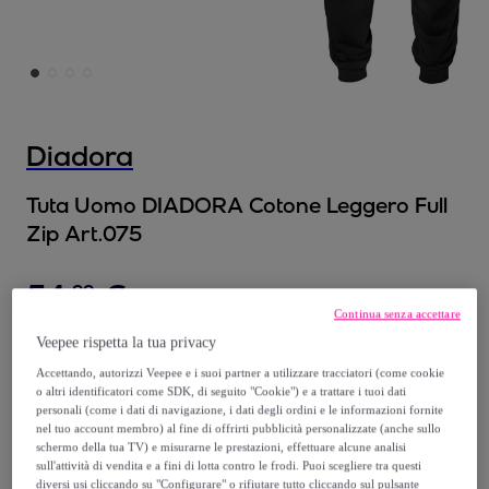
Diadora
Tuta Uomo DIADORA Cotone Leggero Full
Zip Art.075
54
,
€
99
Continua senza accettare
94
,
€
Veepee rispetta la tua privacy
99
-
42
%
Accettando, autorizzi Veepee e i suoi partner a utilizzare tracciatori (come cookie
o altri identificatori come SDK, di seguito "Cookie") e a trattare i tuoi dati
personali (come i dati di navigazione, i dati degli ordini e le informazioni fornite
nel tuo account membro) al fine di offrirti pubblicità personalizzate (anche sullo
schermo della tua TV) e misurarne le prestazioni, effettuare alcune analisi
sull'attività di vendita e a fini di lotta contro le frodi. Puoi scegliere tra questi
diversi usi cliccando su "Configurare" o rifiutare tutto cliccando sul pulsante