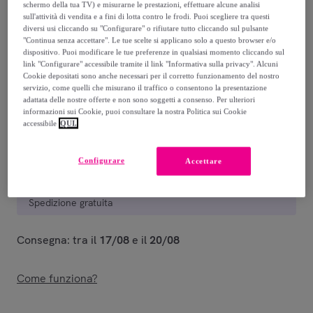
schermo della tua TV) e misurarne le prestazioni, effettuare alcune analisi
sull'attività di vendita e a fini di lotta contro le frodi. Puoi scegliere tra questi
179
,
€
99
diversi usi cliccando su "Configurare" o rifiutare tutto cliccando sul pulsante
-
63
%
"Continua senza accettare". Le tue scelte si applicano solo a questo browser e/o
dispositivo. Puoi modificare le tue preferenze in qualsiasi momento cliccando sul
Venduto da
EMPRENDIMIENTOS URBANOS
link "Configurare" accessibile tramite il link "Informativa sulla privacy". Alcuni
Cookie depositati sono anche necessari per il corretto funzionamento del nostro
servizio, come quelli che misurano il traffico o consentono la presentazione
Stanno terminando
adattata delle nostre offerte e non sono soggetti a consenso. Per ulteriori
informazioni sui Cookie, puoi consultare la nostra Politica sui Cookie
accessibile
QUI.
Configurare
Accettare
Consegna
Spedizione gratuita
Consegna: tra il
17/08
e il
20/08
Come funziona?