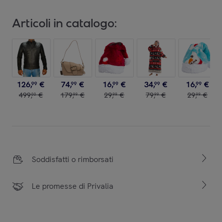
Articoli in catalogo:
126
,
€
74
,
€
16
,
€
34
,
€
16
,
€
99
99
99
99
99
499
,
€
179
,
€
29
,
€
79
,
€
29
,
€
00
99
99
99
99
Soddisfatti o rimborsati
Le promesse di Privalia