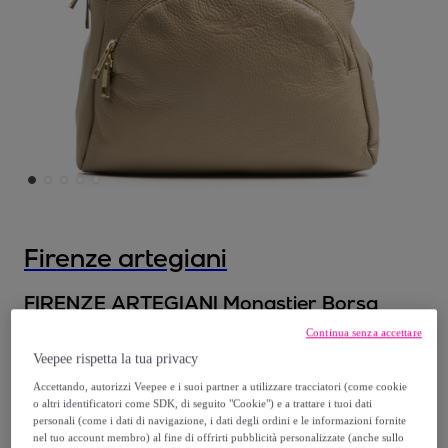
Firenze artegiani
FIRENZE ARTEGIANI Monastier Borsa
zaino da donna. Vera pelle Dollaro Made in
Continua senza accettare
Italy 28x8x32 Cm. Colore: Tortora
Veepee rispetta la tua privacy
Modello:
UNICA
Accettando, autorizzi Veepee e i suoi partner a utilizzare tracciatori (come cookie
o altri identificatori come SDK, di seguito "Cookie") e a trattare i tuoi dati
personali (come i dati di navigazione, i dati degli ordini e le informazioni fornite
64
,
€
99
nel tuo account membro) al fine di offrirti pubblicità personalizzate (anche sullo