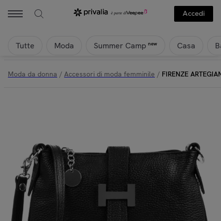
Accedi
Tutte
Moda
Casa
B
new
Summer Camp
Moda da donna
/
Accessori di moda femminile
/
FIRENZE ARTEGIANI