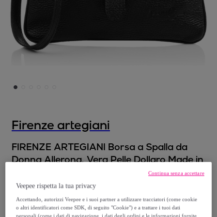
Firenze artegiani
FIRENZE ARTEGIANI Borsa a Spalla da
Donna Allerona. Vera Pelle Dollaro Made in
Italy 24x2x14 Cm. Colore nero
Continua senza accettare
Modello:
UNICA
Veepee rispetta la tua privacy
Accettando, autorizzi Veepee e i suoi partner a utilizzare tracciatori (come cookie
26
,
€
99
o altri identificatori come SDK, di seguito "Cookie") e a trattare i tuoi dati
personali (come i dati di navigazione, i dati degli ordini e le informazioni fornite