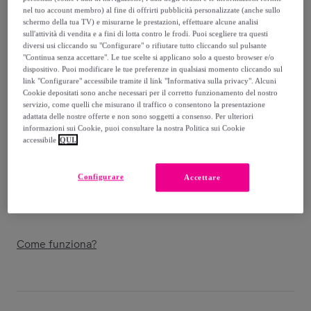
nel tuo account membro) al fine di offrirti pubblicità personalizzate (anche sullo
69
,
€
schermo della tua TV) e misurarne le prestazioni, effettuare alcune analisi
00
sull'attività di vendita e a fini di lotta contro le frodi. Puoi scegliere tra questi
-
60
%
diversi usi cliccando su "Configurare" o rifiutare tutto cliccando sul pulsante
"Continua senza accettare". Le tue scelte si applicano solo a questo browser e/o
Venduto da
EMPRENDIMIENTOS URBANOS
dispositivo. Puoi modificare le tue preferenze in qualsiasi momento cliccando sul
link "Configurare" accessibile tramite il link "Informativa sulla privacy". Alcuni
Cookie depositati sono anche necessari per il corretto funzionamento del nostro
servizio, come quelli che misurano il traffico o consentono la presentazione
adattata delle nostre offerte e non sono soggetti a consenso. Per ulteriori
informazioni sui Cookie, puoi consultare la nostra Politica sui Cookie
Consegna
accessibile
QUI.
Spedizione gratuita
Configurare
Accettare
Consegna: tra il
18/08
e il
21/08
Come funziona?