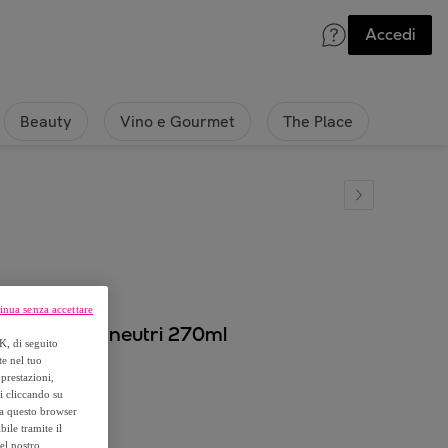
Accedi
Beauty
Vino e Gourmet
The Place
inua senza accettare
rtiti 4 colori neutri 270ml
K, di seguito
te nel tuo
prestazioni,
si cliccando su
o a questo browser
ile tramite il
el nostro