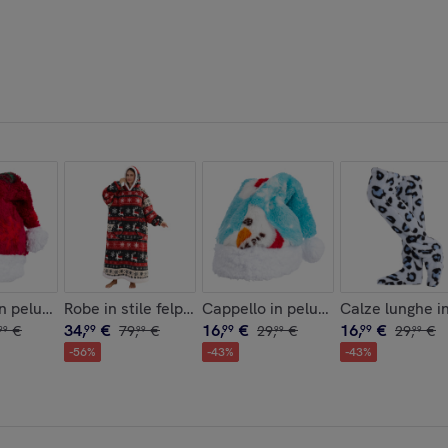
. Pelle autentica Dollaro
n peluche extra morbido. Design natalizio rosso. 31x48 cm.
Robe in stile felpa e coperta in pile extra morbido. Tr
Cappello in peluche extra soft. D
Calze lunghe i
34
,
€
16
,
€
16
,
€
€
99
79
,
€
99
29
,
€
99
29
,
€
99
99
99
99
-
56
%
-
43
%
-
43
%