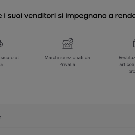
e i suoi venditori si impegnano a render
sicuro al
Marchi selezionati da
Restitu
0%
Privalia
articoli
pr
n