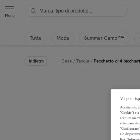
Menu
Tutte
Moda
new
Summer Camp
Indietro
Casa
/
Tavola
/
Pacchetto di 4 bicchieri
Veepee risp
Accettando, au
"Cookie") e a 
account membro
effettuare alcu
"Configurare" 
e/o dispositiv
link "Informa