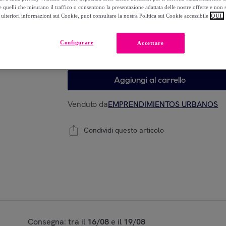
-
40
%
 quelli che misurano il traffico o consentono la presentazione adattata delle nostre offerte e non 
ulteriori informazioni sui Cookie, puoi consultare la nostra Politica sui Cookie accessibile
QUI.
Configurare
Accettare
Ultimo prodotto
Modello:
Pacchetto di 4 bicchieri rigati assor
Aggiungi al carrello
Venduto da
EMPRENDIMIENTOS URBANOS
Condividi questo articolo
Consegna: tra il
16/08
e il
19/08