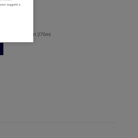
sono soggetti a
titi 4 colori neutri 270ml