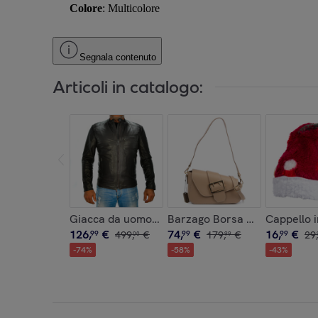
Colore
: Multicolore
Segnala contenuto
Articoli in catalogo:
Giacca da uomo in vera pelle.
Barzago Borsa a spalla Donna
Cappello i
126
,
€
74
,
€
16
,
€
99
499
,
€
99
179
,
€
99
29
,
00
99
-
74
%
-
58
%
-
43
%