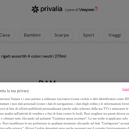
Casa
Bambini
Scarpe
Sport
Viaggi
 rigati assortiti 4 colori neutri 270ml
DAM
Cont
etta la tua privacy
Pacchetto di 4 bicchieri rigati asso
torizzi Veepee e i suoi partner a utilizzare tracciatori (come cookie o altri identificatori come SD
trattare i tuoi dati personali (come i dati di navigazione, i dati degli ordini e le informazioni forni
) al fine di offrirti pubblicità personalizzate (anche sullo schermo della tua TV) e misurarne le 
14
,
€
99
ne analisi sull'attività di vendita e a fini di lotta contro le frodi. Puoi scegliere tra questi diversi u
o rifiutare tutto cliccando sul pulsante "Continua senza accettare". Le tue scelte si applicano sol
o. Puoi modificare le tue preferenze in qualsiasi momento cliccando sul link "Configurare" accessib
24
,
€
99
tiva sulla privacy". Alcuni Cookie depositati sono anche necessari per il corretto funzionamento d