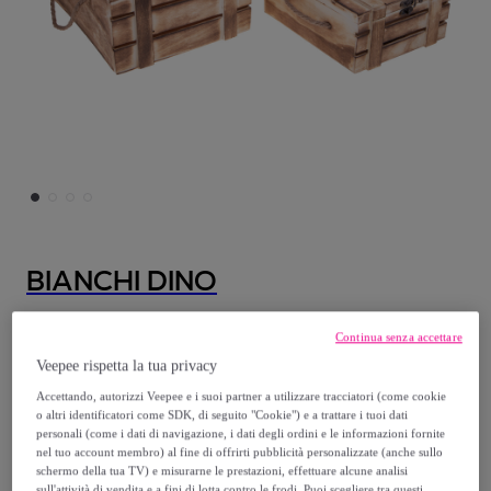
BIANCHI DINO
Set Di 2 Baule In Legno. Larghezza 32 Cm -
Continua senza accettare
Pezzi 1 - 32X16X25cm - Colore: Marrone -
Veepee rispetta la tua privacy
Bianchi Dino - Decori Casa E Complementi
Accettando, autorizzi Veepee e i suoi partner a utilizzare tracciatori (come cookie
Modello:
Set Di 2 Baule In Legno. Larghezza
o altri identificatori come SDK, di seguito "Cookie") e a trattare i tuoi dati
personali (come i dati di navigazione, i dati degli ordini e le informazioni fornite
32 Cm - Pezzi 1 - 32X16X25cm - Colore:
nel tuo account membro) al fine di offrirti pubblicità personalizzate (anche sullo
Marrone - Bianchi Dino - Decori Casa E
schermo della tua TV) e misurarne le prestazioni, effettuare alcune analisi
sull'attività di vendita e a fini di lotta contro le frodi. Puoi scegliere tra questi