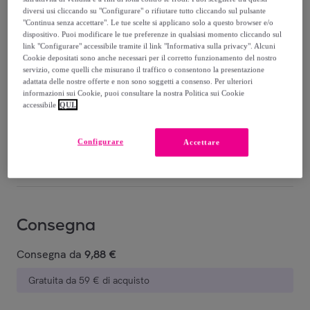
Complementi
diversi usi cliccando su "Configurare" o rifiutare tutto cliccando sul pulsante
"Continua senza accettare". Le tue scelte si applicano solo a questo browser e/o
dispositivo. Puoi modificare le tue preferenze in qualsiasi momento cliccando sul
33
,
€
68
link "Configurare" accessibile tramite il link "Informativa sulla privacy". Alcuni
Cookie depositati sono anche necessari per il corretto funzionamento del nostro
servizio, come quelli che misurano il traffico o consentono la presentazione
79
,
€
99
adattata delle nostre offerte e non sono soggetti a consenso. Per ulteriori
-
57
%
informazioni sui Cookie, puoi consultare la nostra Politica sui Cookie
accessibile
QUI.
Venduto da
Bianchi Dino
Configurare
Accettare
Stanno terminando
Consegna
Consegna da
9,88 €
Gratuita da 59 € di acquisto