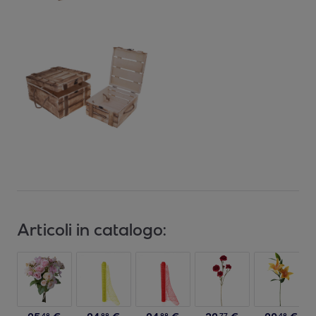
Articoli in catalogo:
48
88
88
77
48