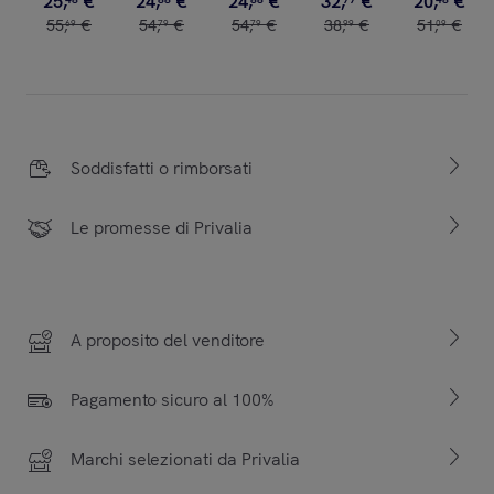
25
,
€
24
,
€
24
,
€
32
,
€
20
,
€
55
,
€
54
,
€
54
,
€
38
,
€
51
,
€
69
79
79
99
09
Soddisfatti o rimborsati
Le promesse di Privalia
A proposito del venditore
Pagamento sicuro al 100%
Marchi selezionati da Privalia