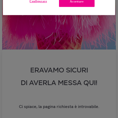
Configurare
Accettare
ERAVAMO SICURI
DI AVERLA MESSA QUI!
Ci spiace, la pagina richiesta è introvabile.