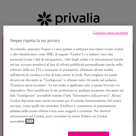
Continua senza accettare
Veepee rispetta la tua privacy
Accettando, autorizzi Veepee e i suoi partner a utilizzare tracciatori (come cookie
o altri identificatori come SDK, di seguito "Cookie") e a trattare i tuoi dati
personali (come i dati di navigazione, i dati degli ordini e le informazioni fornite
nel tuo account membro) al fine di offrirti pubblicità personalizzate (anche sullo
schermo della tua TV) e misurarne le prestazioni, effettuare alcune analisi
sull'attività di vendita e a fini di lotta contro le frodi. Puoi scegliere tra questi
diversi usi cliccando su "Configurare" o rifiutare tutto cliccando sul pulsante
"Continua senza accettare". Le tue scelte si applicano solo a questo browser e/o
dispositivo. Puoi modificare le tue preferenze in qualsiasi momento cliccando sul
link "Configurare" accessibile tramite il link "Informativa sulla privacy". Alcuni
Cookie depositati sono anche necessari per il corretto funzionamento del nostro
servizio, come quelli che misurano il traffico o consentono la presentazione
adattata delle nostre offerte e non sono soggetti a consenso. Per ulteriori
informazioni sui Cookie, puoi consultare la nostra Politica sui Cookie
accessibile
QUI.